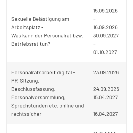
Tabellarische
15.09.2026
Übersicht
Sexuelle Belästigung am
–
der
gefundenen
Arbeitsplatz -
16.09.2026
Seminare
Was kann der Personalrat bzw.
30.09.2027
on
Betriebsrat tun?
–
01.10.2027
Personalratsarbeit digital -
23.09.2026
PR-Sitzung,
–
Beschlussfassung,
24.09.2026
Personalversammlung,
15.04.2027
on
Sprechstunden etc. online und
–
rechtssicher
16.04.2027