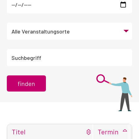
Veranstaltungsort wählen
Suchbegriff eingeben
Titel
Termin
O