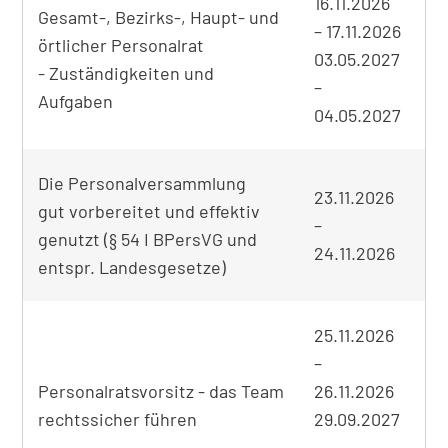
16.11.2026
Gesamt-, Bezirks-, Haupt- und
–
17.11.2026
örtlicher Personalrat
03.05.2027
- Zuständigkeiten und
on
–
Aufgaben
04.05.2027
Die Personalversammlung
23.11.2026
gut vorbereitet und effektiv
–
genutzt (§ 54 I BPersVG und
F
24.11.2026
entspr. Landesgesetze)
25.11.2026
–
Personalratsvorsitz - das Team
26.11.2026
rechtssicher führen
29.09.2027
on
–