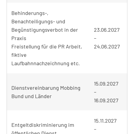
Behinderungs-,
Benachteiligungs- und
Begünstigungsverbot in der
23.06.2027
Praxis
–
on
Freistellung für die PR Arbeit,
24.06.2027
fiktive
Laufbahnnachzeichnung etc.
15.09.2027
Dienstvereinbarung Mobbing
–
Bund und Länder
Be
16.09.2027
15.11.2027
Entgeltdiskriminierung im
–
öffentlichen Dienst
on