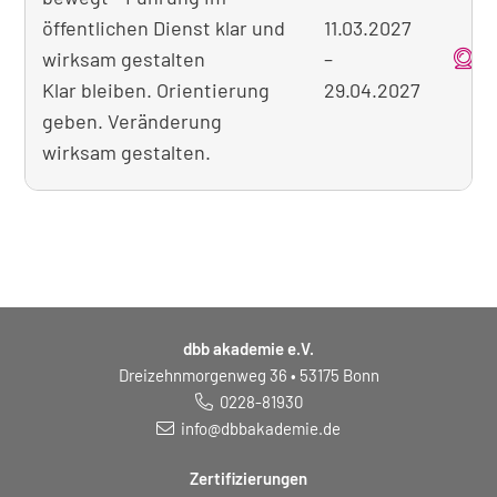
öffentlichen Dienst klar und
11.03.2027
wirksam gestalten
–
o
Klar bleiben. Orientierung
29.04.2027
geben. Veränderung
wirksam gestalten.
dbb akademie e.V.
Dreizehnmorgenweg 36 • 53175 Bonn
0228-81930
info@dbbakademie.de
Zertifizierungen