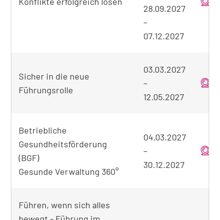
Konflikte erfolgreich lösen
o
28.09.2027
–
07.12.2027
03.03.2027
Sicher in die neue
–
o
Führungsrolle
12.05.2027
Betriebliche
04.03.2027
Gesundheitsförderung
–
o
(BGF)
30.12.2027
Gesunde Verwaltung 360°
Führen, wenn sich alles
bewegt - Führung im