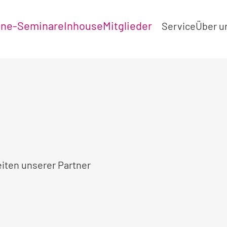
ine-Seminare
Inhouse
Mitglieder
Service
Über u
eiten unserer Partner