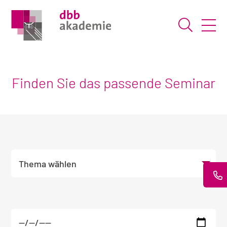
Suche ö
Finden Sie das passende Seminar
Wählen Sie Ihr gewünschtes Thema und bei 
Themen
Unterthema wählen