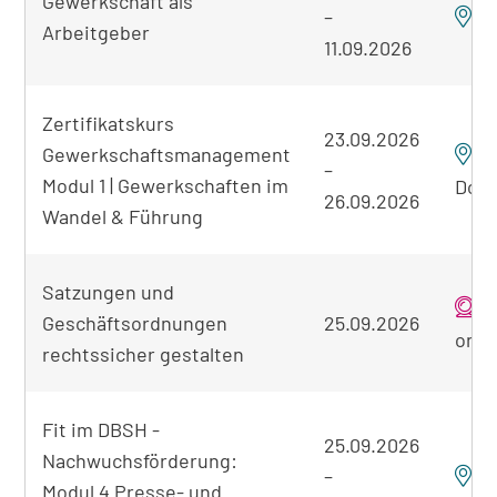
Gewerkschaft als
–
F
Arbeitgeber
11.09.2026
Zertifikatskurs
23.09.2026
Gewerkschaftsmanagement
–
Modul 1 | Gewerkschaften im
Dor
26.09.2026
Wandel & Führung
Satzungen und
Geschäftsordnungen
25.09.2026
onli
rechtssicher gestalten
Fit im DBSH -
25.09.2026
Nachwuchsförderung:
–
F
Modul 4 Presse- und