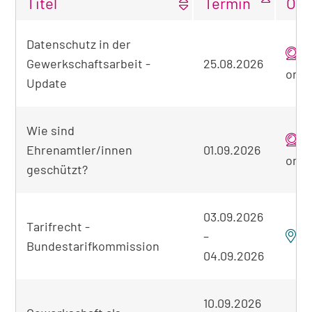
Titel
Termin
Ort
Tabellarische
Datenschutz in der
Übersicht
Gewerkschaftsarbeit -
25.08.2026
der
onli
gefundenen
Update
Seminare
Wie sind
Ehrenamtler/innen
01.09.2026
onli
geschützt?
03.09.2026
Tarifrecht -
–
F
Bundestarifkommission
04.09.2026
10.09.2026