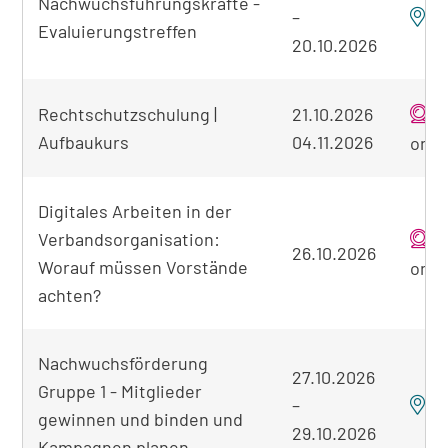
Nachwuchsführungskräfte -
–
E
Evaluierungstreffen
20.10.2026
Rechtschutzschulung |
21.10.2026
Aufbaukurs
04.11.2026
onli
Digitales Arbeiten in der
Verbandsorganisation:
26.10.2026
Worauf müssen Vorstände
onli
achten?
Nachwuchsförderung
27.10.2026
Gruppe 1 - Mitglieder
–
F
gewinnen und binden und
29.10.2026
Kampagnen planen