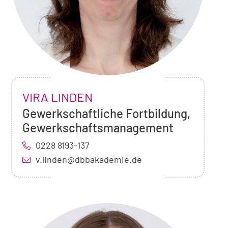
Foto
NAME:
VIRA LINDEN
von
Vira
,
Gewerkschaftliche Fortbildung,
Linden
Position:
Gewerkschaftsmanagement
0228 8193-137
v.linden@dbbakademie.de