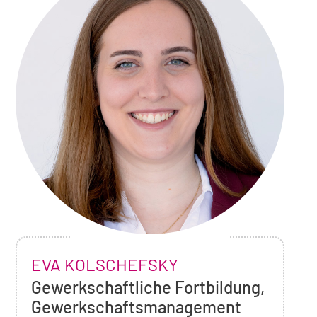
Foto
NAME:
EVA KOLSCHEFSKY
von
Eva
,
Gewerkschaftliche Fortbildung,
Kolschefsky
Position:
Gewerkschaftsmanagement