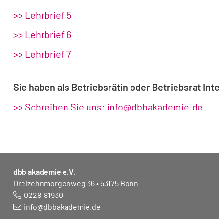
>> Lehrbrief 5
>> Lehrbrief 6
>> Lehrbrief 7
Sie haben als Betriebsrätin oder Betriebsrat Int
>> Schreiben Sie uns: info@dbbakademie.de
dbb akademie e.V.
Dreizehnmorgenweg 36 • 53175 Bonn
0228-81930
info@dbbakademie.de