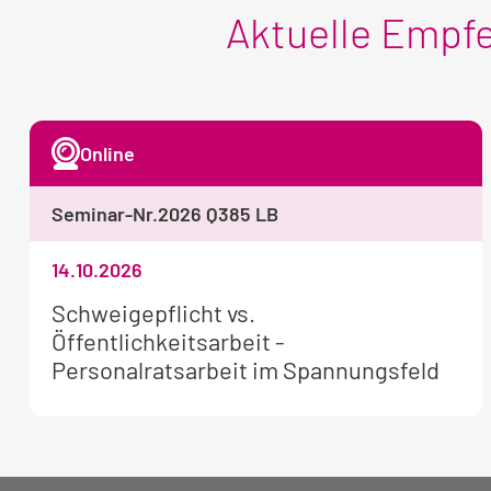
Aktuelle Empf
Online
Seminar-Nr.
2026 Q385 LB
14.10.2026
Weitere
Schweigepflicht vs.
Informationen
Öffentlichkeitsarbeit -
zum
Personalratsarbeit im Spannungsfeld
Seminar: