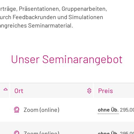
rträge, Präsentationen, Gruppenarbeiten,
 durch Feedbackrunden und Simulationen
angreiches Seminarmaterial.
Unser Seminarangebot
Ort
Preis
Zoom (online)
Preis
ohne Üb.
295,0
ohne
Übern
Zoom (online)
Preis
ohne Üb.
295,0