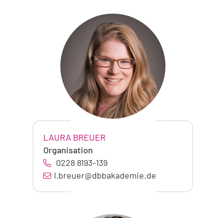
Foto
von
Laura
Breuer
NAME:
,
LAURA BREUER
Organisation
0228 8193-139
l.breuer@dbbakademie.de