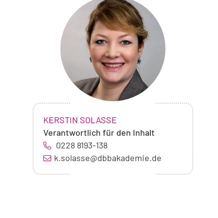
Foto
von
Kerstin
Solaße
NAME:
,
KERSTIN SOLASSE
Verantwortlich für den Inhalt
0228 8193-138
k.solasse@dbbakademie.de