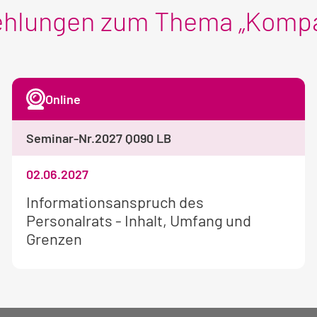
ehlungen zum Thema „Komp
Online
Seminar-Nr.
2027 Q090 LB
02.06.2027
Weitere
Informationsanspruch des
Informationen
Personalrats - Inhalt, Umfang und
zum
Grenzen
Seminar: