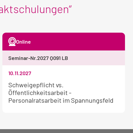
aktschulungen“
Online
Seminar-Nr.
2027 Q091 LB
10.11.2027
Weitere
Schweigepflicht vs.
Informationen
Öffentlichkeitsarbeit -
zum
Personalratsarbeit im Spannungsfeld
Seminar: