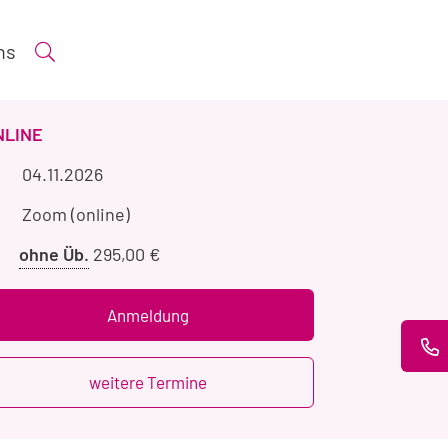
ns
Suche öffnen
ERANSTALTUNGSART
NLINE
Veranstaltungszeitraum
04.11.2026
Veranstaltungsort
Zoom (online)
Preis
ohne Üb.
295,00 €
ohne
Übernachtung
Anmeldung
weitere Termine