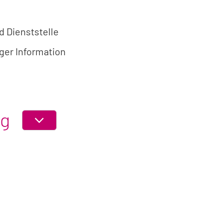
d Dienststelle
ger Information
ng
ABSCHNITT
EIN-
ODER
AUSKLAPPEN