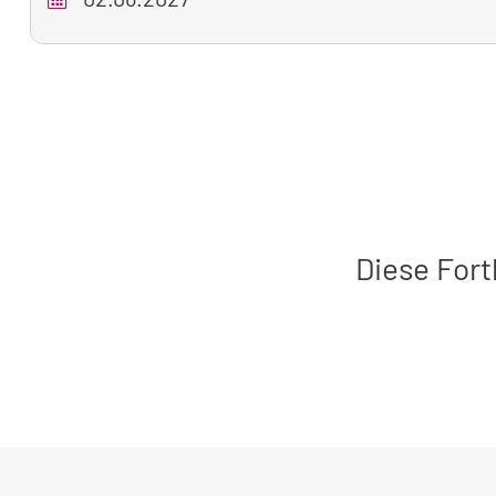
zum
aktuell
sichtbaren
Seminar
Diese Fort