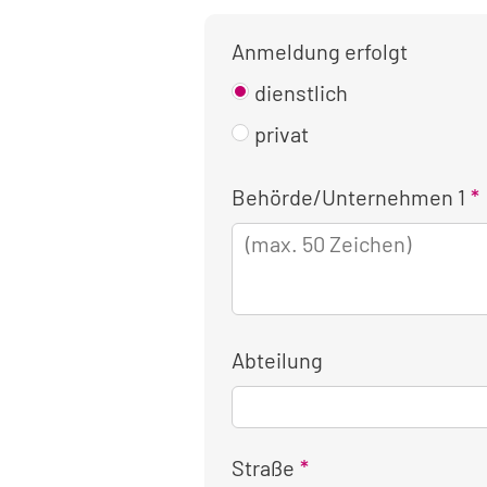
Anmeldung erfolgt
dienstlich
privat
Kontaktinformationen
Behörde/Unternehmen 1
für
die
dienstliche
Anmeldung
Abteilung
Straße