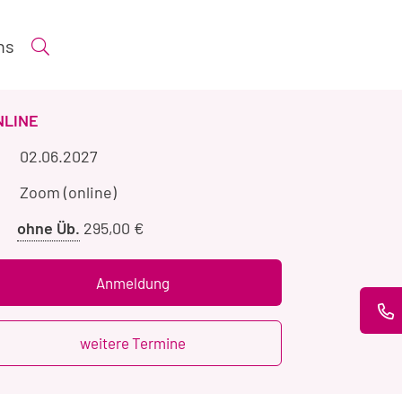
ns
Suche öffnen
ERANSTALTUNGSART
NLINE
Veranstaltungszeitraum
02.06.2027
Veranstaltungsort
Zoom (online)
Preis
ohne Üb.
295,00 €
ohne
Übernachtung
Anmeldung
weitere Termine