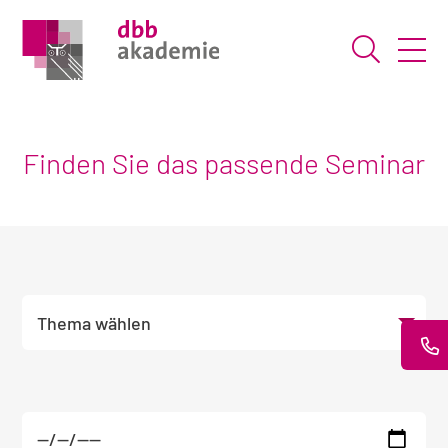
Suche ö
Finden Sie das passende Seminar
Wählen Sie Ihr gewünschtes Thema und bei 
Themen
Unterthema wählen