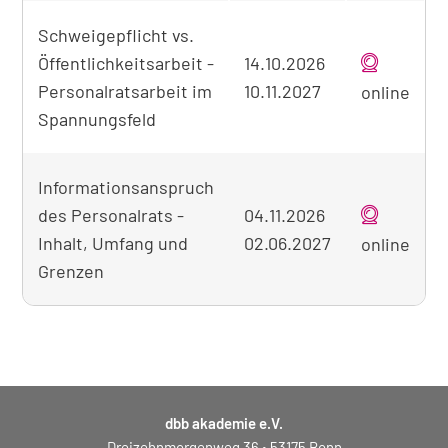
Tabellarische
Schweigepflicht vs.
Übersicht
Öffentlichkeitsarbeit -
14.10.2026
der
gefundenen
Personalratsarbeit im
10.11.2027
online
Seminare
Spannungsfeld
Informationsanspruch
des Personalrats -
04.11.2026
Inhalt, Umfang und
02.06.2027
online
Grenzen
dbb akademie e.V.
Dreizehnmorgenweg 36 • 53175 Bonn