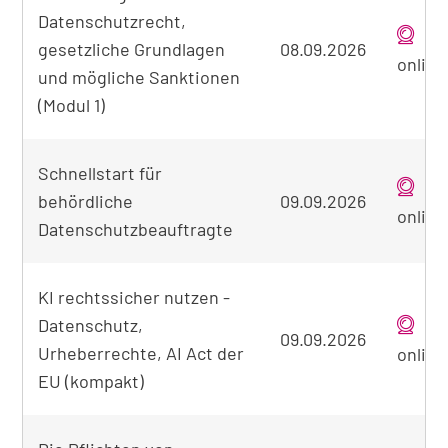
Datenschutzrecht,
der
gefundenen
gesetzliche Grundlagen
08.09.2026
online
Seminare
und mögliche Sanktionen
(Modul 1)
Schnellstart für
behördliche
09.09.2026
online
Datenschutzbeauftragte
KI rechtssicher nutzen -
Datenschutz,
09.09.2026
Urheberrechte, AI Act der
online
EU (kompakt)