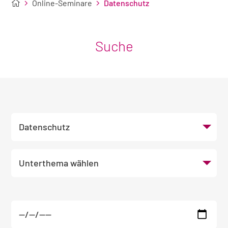
Online-Seminare
Datenschutz
Suche
Wählen Sie Ihr gewünschtes Thema und bei 
Themen
Unterthema wählen