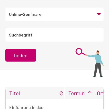
Veranstaltungsort wählen
Suchbegriff eingeben
Titel
Termin
Ort
Tabellarische
Einführung in das
Übersicht