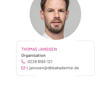
Thomas
Janßen
NAME:
,
THOMAS JANSSEN
Organisation
0228 8193-121
t.janssen@dbbakademie.de