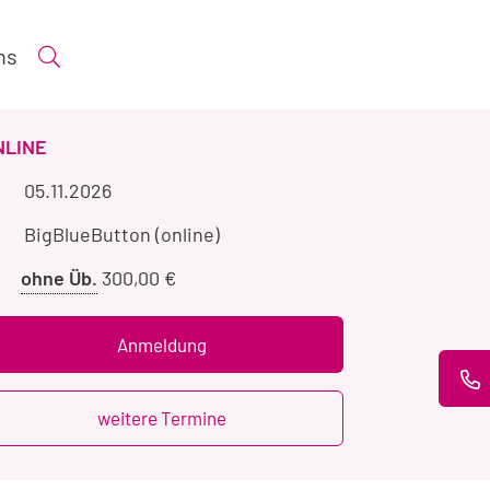
ns
Suche öffnen
ERANSTALTUNGSART
NLINE
Veranstaltungszeitraum
05.11.2026
Veranstaltungsort
BigBlueButton (online)
Preis
ohne Üb.
300,00 €
ohne
Übernachtung
Anmeldung
weitere Termine