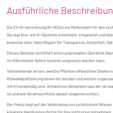
Ausführliche Beschreibu
Die EU-KI-Verordnung (KI-VO) ist ein Meilenstein für den rec
Sie legt fest, wie KI-Systeme entwickelt, eingesetzt und ü
bedeutet dies: klare Regeln für Transparenz, Sicherheit, D
Dieses Seminar vermittelt einen praxisnahen Überblick üb
im öffentlichen Sektor konkret umgesetzt werden kann.
Teilnehmende lernen, welche Pflichten öffentliche Stellen n
Risikoklassifizierung bewertet werden und welche organis
mit KI notwendig sind. Anhand von Beispielen aus der Verwal
ist und wie Verantwortliche darauf reagieren sollten.
Der Fokus liegt auf der Verbindung von juristischem Wiss
konkrete Handlungsschritte für ihre Institution mitnehmen.