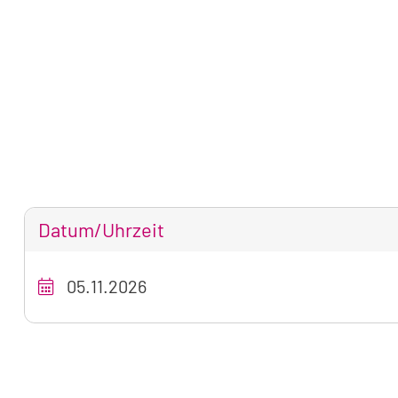
Datum/Uhrzeit
Tabellarische
05.11.2026
Übersicht
unseres
Seminarangebots
zum
aktuell