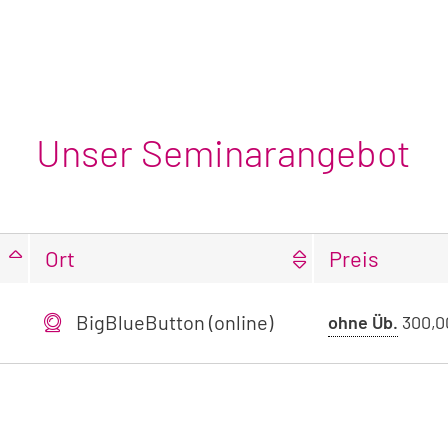
Unser Seminarangebot
Ort
Preis
BigBlueButton (online)
Preis
ohne Üb.
300,0
ohne
Über