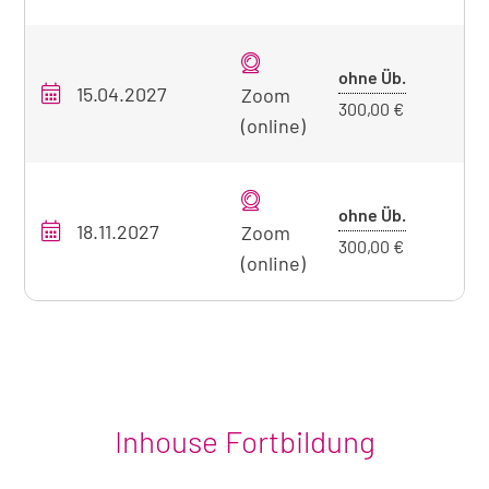
zum
aktuell
sichtbaren
Preis
ohne Üb.
15.04.2027
O
Zoom
Seminar
ohne
300,00 €
(online)
Übernacht
Preis
ohne Üb.
18.11.2027
O
Zoom
ohne
300,00 €
(online)
Übernacht
Inhouse Fortbildung