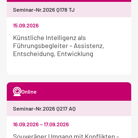
Seminar-Nr.
2026 Q178 TJ
15.09.2026
Weitere
Künstliche Intelligenz als
Informationen
Führungsbegleiter – Assistenz,
zum
Entscheidung, Entwicklung
Seminar:
Online
Seminar-Nr.
2026 Q217 AQ
16.09.2026
–
17.09.2026
Weitere
Souveräner Umgang mit Konflikten -