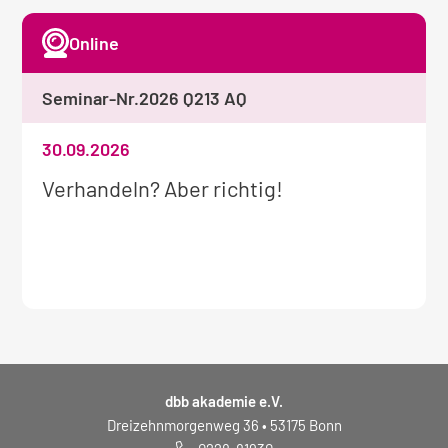
Online
Seminar-Nr.
2026 Q213 AQ
30.09.2026
Weitere
Verhandeln? Aber richtig!
Informationen
zum
Seminar:
dbb akademie e.V.
Dreizehnmorgenweg 36 • 53175 Bonn