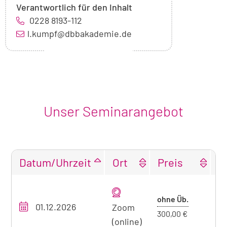
Verantwortlich für den Inhalt
0228 8193-112
l.kumpf@dbbakademie.de
Unser Seminarangebot
Datum/Uhrzeit
Ort
Preis
F
Tabellarische
Übersicht
Preis
ohne Üb.
01.12.2026
O
unseres
Zoom
ohne
300,00 €
Seminarangebots
(online)
Übernacht