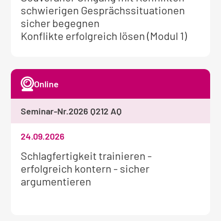
Informationen
schwierigen Gesprächssituationen
zum
sicher begegnen
Seminar:
Konflikte erfolgreich lösen (Modul 1)
Online
Seminar-Nr.
2026 Q212 AQ
24.09.2026
Weitere
Schlagfertigkeit trainieren -
Informationen
erfolgreich kontern - sicher
zum
argumentieren
Seminar: