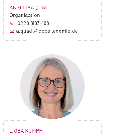
NAME:
,
ANGELIKA QUADT
Organisation
0228 8193-168
a.quadt@dbbakademie.de
Foto
von
Lioba
Kumpf
NAME:
,
LIOBA KUMPF