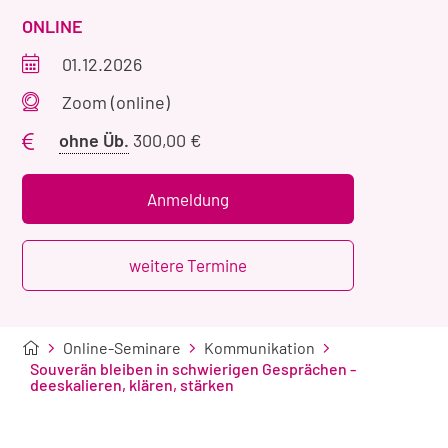
VERANSTALTUNGSART
ONLINE
Veranstaltungszeitraum
01.12.2026
Veranstaltungsort
Zoom (online)
Preis
ohne Üb.
300,00 €
ohne
Übernachtung
Anmeldung
weitere Termine
Online-Seminare
Kommunikation
Souverän bleiben in schwierigen Gesprächen -
deeskalieren, klären, stärken