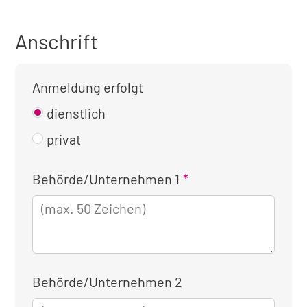
Anschrift
Anmeldung erfolgt
dienstlich
privat
Kontaktinformationen
Behörde/Unternehmen 1
für
die
dienstliche
Anmeldung
Behörde/Unternehmen 2