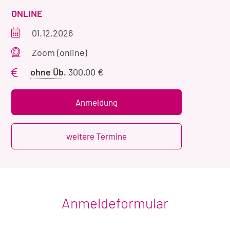
VERANSTALTUNGSART
ONLINE
Veranstaltungszeitraum
01.12.2026
Veranstaltungsort
Zoom (online)
Preis
ohne Üb.
300,00 €
ohne
Übernachtung
Anmeldung
weitere Termine
Anmeldeformular