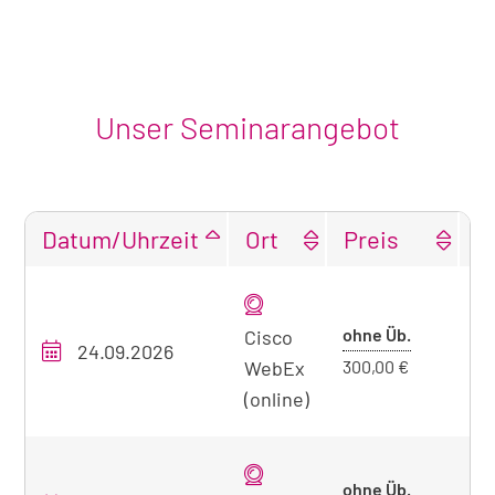
Unser Seminarangebot
Datum/Uhrzeit
Ort
Preis
F
Tabellarische
Übersicht
Preis
ohne Üb.
unseres
Cisco
24.09.2026
O
Seminarangebots
ohne
WebEx
300,00 €
zum
Übernacht
(online)
aktuell
sichtbaren
Seminar
Preis
ohne Üb.