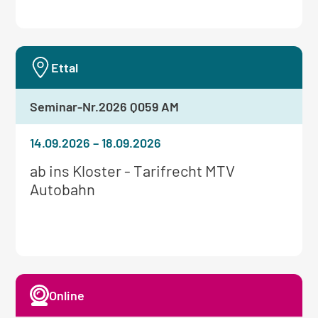
Ettal
Seminar-Nr.
2026 Q059 AM
14.09.2026
–
18.09.2026
Weitere
ab ins Kloster - Tarifrecht MTV
Informationen
Autobahn
zum
Seminar:
Online