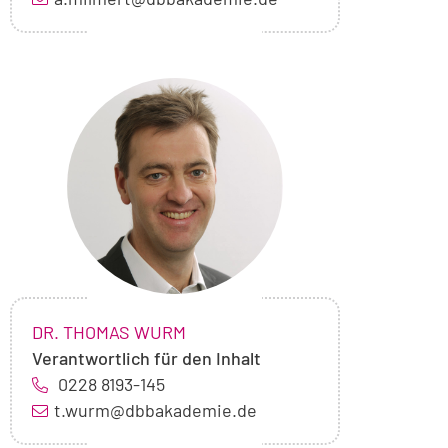
Foto
von
Dr.
Thomas
Wurm
NAME:
,
DR. THOMAS WURM
Verantwortlich für den Inhalt
0228 8193-145
t.wurm@dbbakademie.de