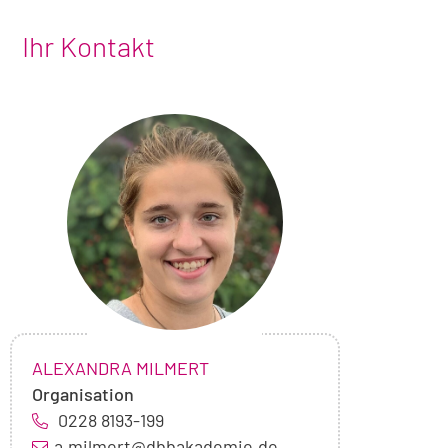
Ihr Kontakt
Foto
von
Alexandra
Milmert
NAME:
,
ALEXANDRA MILMERT
Organisation
0228 8193-199
a.milmert@dbbakademie.de