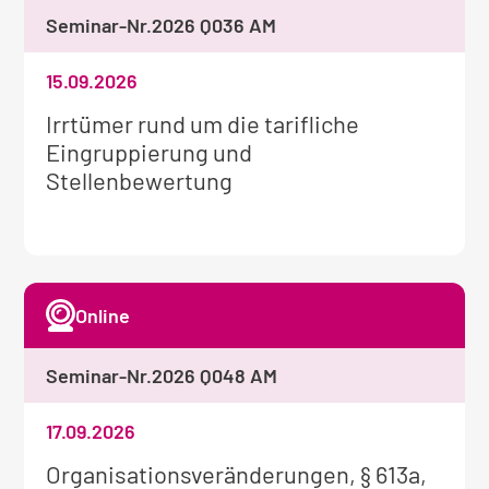
Seminar-Nr.
2026 Q036 AM
15.09.2026
Weitere
Irrtümer rund um die tarifliche
Informationen
Eingruppierung und
zum
Stellenbewertung
Seminar:
Online
Seminar-Nr.
2026 Q048 AM
17.09.2026
Weitere
Organisationsveränderungen, § 613a,