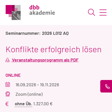
Suche ö
2026 L012 AQ
Konflikte erfolgreich lösen
Veranstaltungsprogramm als PDF
VERANSTALTUNGSART
ONLINE
Veranstaltungszeitraum
16.09.2026
–
19.11.2026
Veranstaltungsort
Zoom (online)
Preis
ohne Üb.
1.327,00 €
ohne