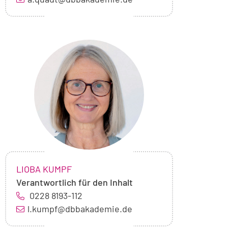
Foto
von
Lioba
Kumpf
NAME:
,
LIOBA KUMPF
Verantwortlich für den Inhalt
0228 8193-112
l.kumpf@dbbakademie.de