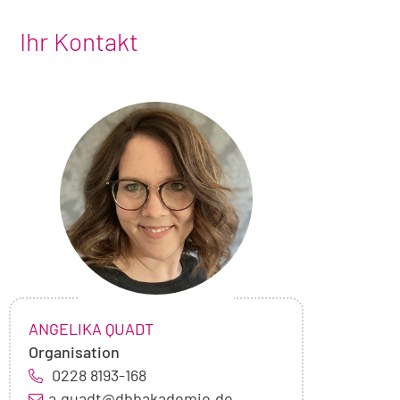
Ihr Kontakt
Foto
von
Angelika
Quadt
NAME:
,
ANGELIKA QUADT
Organisation
0228 8193-168
a.quadt@dbbakademie.de