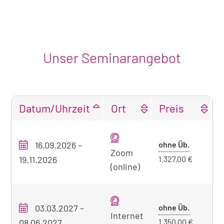
Unser Seminarangebot
Datum/Uhrzeit
Ort
Preis
Tabellarische
Übersicht
Preis
16.09.2026
–
ohne Üb.
O
unseres
Zoom
ohne
19.11.2026
1.327,00 €
Seminarangebots
(online)
Übernach
zum
aktuell
sichtbaren
Preis
03.03.2027
–
ohne Üb.
O
Internet
Seminar
ohne
08.06.2027
1.350,00 €