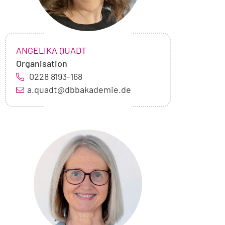
NAME:
,
ANGELIKA QUADT
Organisation
0228 8193-168
a.quadt@dbbakademie.de
Foto
von
Lioba
Kumpf