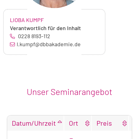
NAME:
,
LIOBA KUMPF
Verantwortlich für den Inhalt
0228 8193-112
l.kumpf@dbbakademie.de
Unser Seminarangebot
Datum/Uhrzeit
Ort
Preis
F
Tabellarische