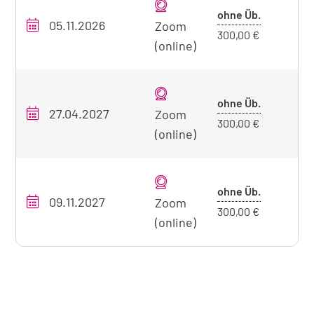
Übersicht
Preis
ohne Üb.
05.11.2026
O
unseres
Zoom
ohne
300,00 €
Seminarangebots
(online)
Übernacht
zum
aktuell
sichtbaren
Preis
ohne Üb.
27.04.2027
O
Zoom
Seminar
ohne
300,00 €
(online)
Übernacht
Preis
ohne Üb.
09.11.2027
O
Zoom
ohne
300,00 €
(online)
Übernacht