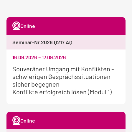
Online
Seminar-Nr.
2026 Q217 AQ
16.09.2026
–
17.09.2026
Weitere
Souveräner Umgang mit Konflikten -
Informationen
schwierigen Gesprächssituationen
zum
sicher begegnen
Seminar:
Konflikte erfolgreich lösen (Modul 1)
Online