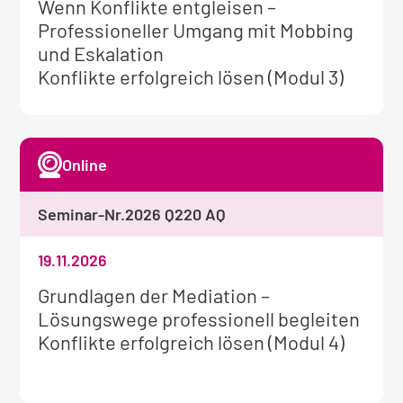
Weitere
Wenn Konflikte entgleisen –
Informationen
Professioneller Umgang mit Mobbing
zum
und Eskalation
Seminar:
Konflikte erfolgreich lösen (Modul 3)
Online
Seminar-Nr.
2026 Q220 AQ
19.11.2026
Weitere
Grundlagen der Mediation –
Informationen
Lösungswege professionell begleiten
zum
Konflikte erfolgreich lösen (Modul 4)
Seminar: