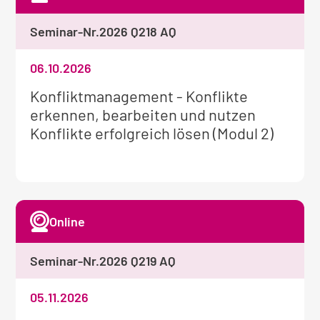
Seminar-Nr.
2026 Q218 AQ
06.10.2026
Weitere
Konfliktmanagement - Konflikte
Informationen
erkennen, bearbeiten und nutzen
zum
Konflikte erfolgreich lösen (Modul 2)
Seminar:
Online
Seminar-Nr.
2026 Q219 AQ
05.11.2026