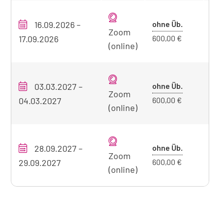
Tabellarische
Übersicht
Preis
16.09.2026
–
ohne Üb.
O
unseres
Zoom
ohne
17.09.2026
600,00 €
Seminarangebots
(online)
Übernacht
zum
aktuell
sichtbaren
Preis
03.03.2027
–
ohne Üb.
O
Zoom
Seminar
ohne
04.03.2027
600,00 €
(online)
Übernacht
Preis
28.09.2027
–
ohne Üb.
O
Zoom
ohne
29.09.2027
600,00 €
(online)
Übernacht