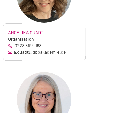
NAME:
,
ANGELIKA QUADT
Organisation
0228 8193-168
a.quadt@dbbakademie.de
Foto
von
Lioba
Kumpf