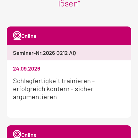
lösen“
Online
Seminar-Nr.
2026 Q212 AQ
24.09.2026
Weitere
Schlagfertigkeit trainieren -
Informationen
erfolgreich kontern - sicher
zum
argumentieren
Seminar:
Online