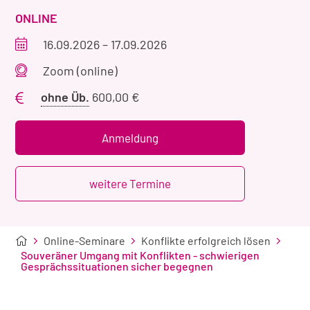
VERANSTALTUNGSART
ONLINE
Veranstaltungszeitraum
16.09.2026
–
17.09.2026
Veranstaltungsort
Zoom (online)
Preis
ohne Üb.
600,00 €
ohne
Übernachtung
Anmeldung
weitere Termine
Online-Seminare
Konflikte erfolgreich lösen
Souveräner Umgang mit Konflikten - schwierigen
Gesprächssituationen sicher begegnen