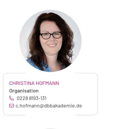
Foto
von
Christina
Hofmann
NAME:
,
CHRISTINA HOFMANN
Organisation
0228 8193-131
c.hofmann@dbbakademie.de