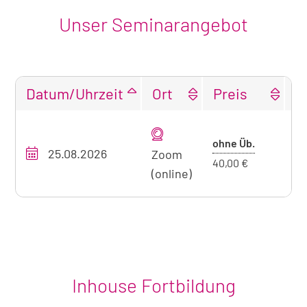
Unser Seminarangebot
Datum/Uhrzeit
Ort
Preis
F
Tabellarische
Übersicht
Preis
ohne Üb.
25.08.2026
O
unseres
Zoom
ohne
40,00 €
Seminarangebots
(online)
Übernacht
zum
aktuell
sichtbaren
Seminar
Inhouse Fortbildung