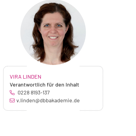
Foto
von
Vira
Linden
NAME:
,
VIRA LINDEN
Verantwortlich für den Inhalt
0228 8193-137
v.linden@dbbakademie.de