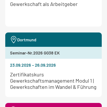
Weitere
Gewerkschaft als Arbeitgeber
Informationen
zum
Seminar:
Dortmund
Seminar-Nr.
2026 G038 EK
23.09.2026
–
26.09.2026
Weitere
Zertifikatskurs
Informationen
Gewerkschaftsmanagement Modul 1 |
zum
Gewerkschaften im Wandel & Führung
Seminar: