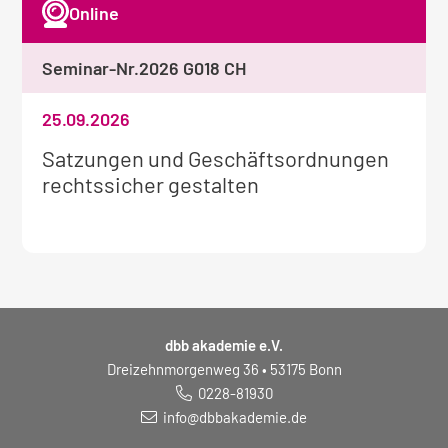
Online
Seminar-Nr.
2026 G018 CH
25.09.2026
Weitere
Satzungen und Geschäftsordnungen
Informationen
rechtssicher gestalten
zum
Seminar:
dbb akademie e.V.
Dreizehnmorgenweg 36 • 53175 Bonn
0228-81930
info@dbbakademie.de