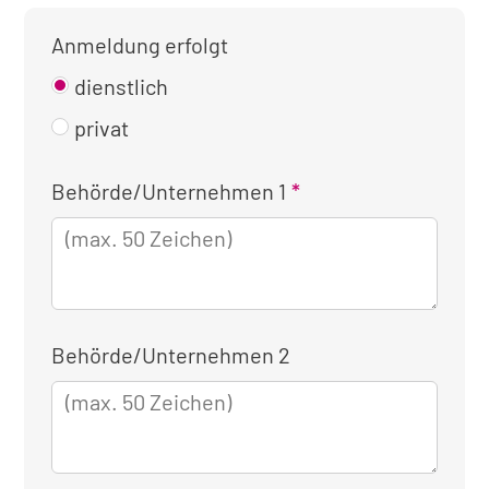
Anmeldung erfolgt
dienstlich
privat
Kontaktinformationen
Behörde/Unternehmen 1
für
die
dienstliche
Anmeldung
Behörde/Unternehmen 2