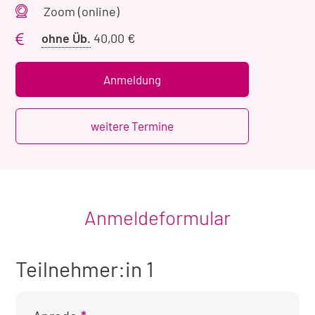
Veranstaltungsort
Zoom (online)
Preis
ohne Üb.
40,00 €
ohne
Übernachtung
Anmeldung
weitere Termine
Anmeldeformular
Teilnehmer:in 1