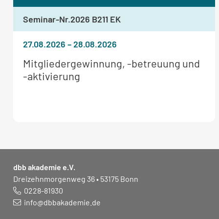
Seminar-Nr.
2026 B211 EK
27.08.2026
–
28.08.2026
Weitere
Mitgliedergewinnung, -betreuung und
Informationen
-aktivierung
zum
Seminar:
dbb akademie e.V.
Dreizehnmorgenweg 36 • 53175 Bonn
0228-81930
info@dbbakademie.de