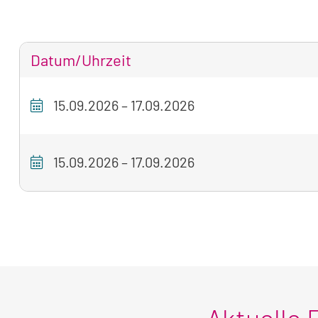
Datum/Uhrzeit
Tabellarische
15.09.2026
–
17.09.2026
Übersicht
unseres
Seminarangebots
15.09.2026
–
17.09.2026
zum
aktuell
sichtbaren
Seminar