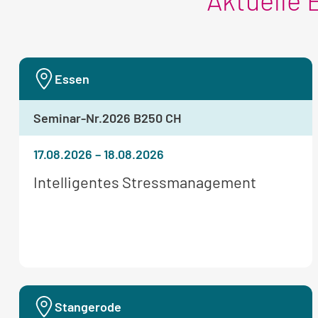
Aktuelle 
Essen
Seminar-Nr.
2026 B250 CH
17.08.2026
–
18.08.2026
Weitere
Intelligentes Stressmanagement
Informationen
zum
Seminar:
Stangerode