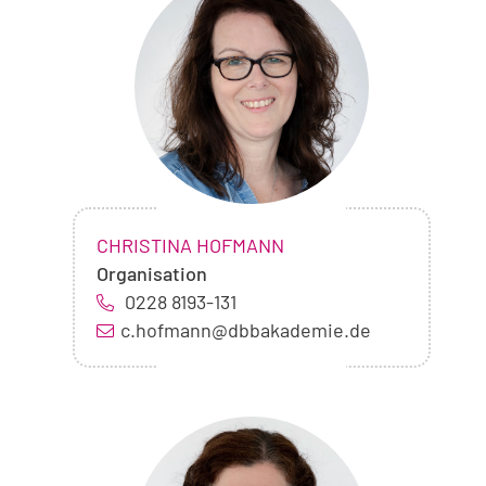
von
Christina
Hofmann
NAME:
,
CHRISTINA HOFMANN
Organisation
0228 8193-131
c.hofmann@dbbakademie.de
Foto
von