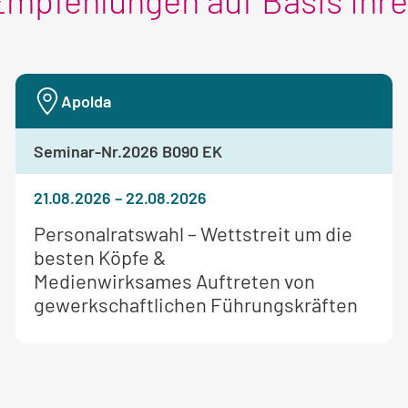
Empfehlungen auf Basis Ihr
Apolda
Seminar-Nr.
2026 B090 EK
21.08.2026
–
22.08.2026
Weitere
Personalratswahl – Wettstreit um die
Informationen
besten Köpfe &
zum
Medienwirksames Auftreten von
Seminar:
gewerkschaftlichen Führungskräften