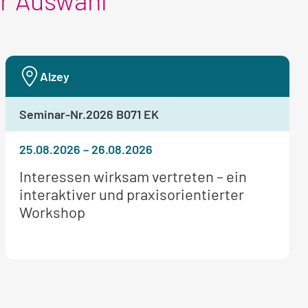
er Auswahl
Alzey
Seminar-Nr.
2026 B071 EK
25.08.2026
–
26.08.2026
Weitere
Interessen wirksam vertreten – ein
Informationen
interaktiver und praxisorientierter
zum
Workshop
Seminar: