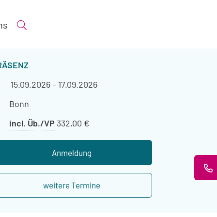
ns
Suche öffnen
ERANSTALTUNGSART
RÄSENZ
Veranstaltungszeitraum
15.09.2026
–
17.09.2026
Veranstaltungsort
Bonn
Preis
incl. Üb./VP
332,00 €
mit
Übernachtung
Anmeldung
weitere Termine