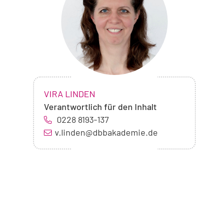
Vira
Linden
NAME:
,
VIRA LINDEN
Verantwortlich für den Inhalt
0228 8193-137
v.linden@dbbakademie.de