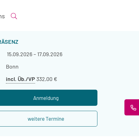
ns
Suche öffnen
ERANSTALTUNGSART
RÄSENZ
Veranstaltungszeitraum
15.09.2026
–
17.09.2026
Veranstaltungsort
Bonn
Preis
incl. Üb./VP
332,00 €
mit
Übernachtung
Anmeldung
weitere Termine