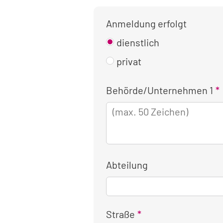
Anmeldung erfolgt
dienstlich
privat
Kontaktinformationen
Behörde/Unternehmen 1
für
die
dienstliche
Anmeldung
Abteilung
Straße