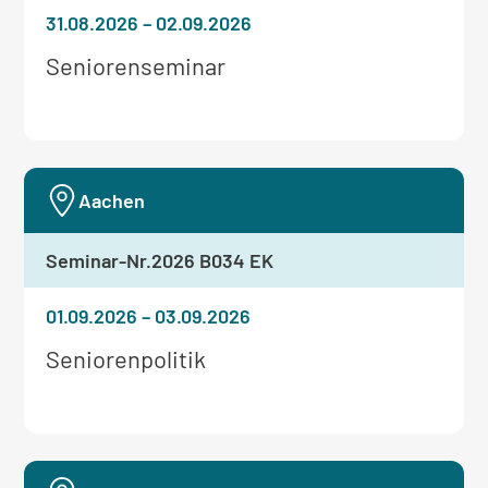
31.08.2026
–
02.09.2026
Weitere
Seniorenseminar
Informationen
zum
Seminar:
Aachen
Seminar-Nr.
2026 B034 EK
01.09.2026
–
03.09.2026
Weitere
Seniorenpolitik
Informationen
zum
Seminar: