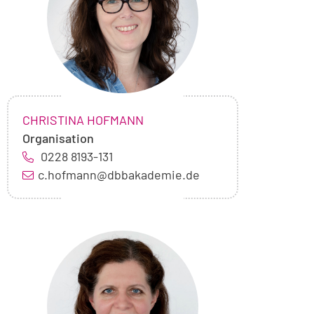
Hofmann
NAME:
,
CHRISTINA HOFMANN
Organisation
0228 8193-131
c.hofmann@dbbakademie.de
Foto
von
Vira
Linden