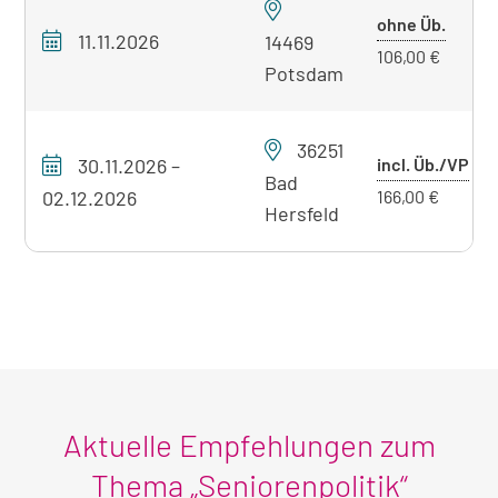
Preis
ohne Üb.
11.11.2026
14469
ohne
106,00 €
Potsdam
Übern
36251
Pre
30.11.2026
–
incl. Üb./VP
Bad
mit
02.12.2026
166,00 €
Hersfeld
Übe
Aktuelle Empfehlungen zum
Thema „Seniorenpolitik“