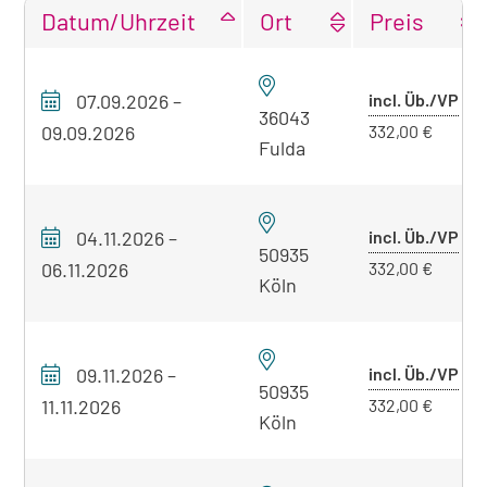
Datum/Uhrzeit
Ort
Preis
Tabellarische
Übersicht
Pre
07.09.2026
–
incl. Üb./VP
unseres
36043
mit
09.09.2026
332,00 €
Seminarangebots
Fulda
Übe
zum
aktuell
sichtbaren
Pre
04.11.2026
–
incl. Üb./VP
50935
Seminar
mit
06.11.2026
332,00 €
Köln
Übe
Pre
09.11.2026
–
incl. Üb./VP
50935
mit
11.11.2026
332,00 €
Köln
Übe