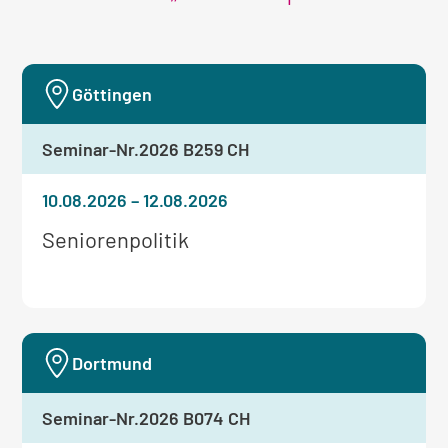
Göttingen
Seminar-Nr.
2026 B259 CH
10.08.2026
–
12.08.2026
Weitere
Seniorenpolitik
Informationen
zum
Seminar:
Dortmund
Seminar-Nr.
2026 B074 CH