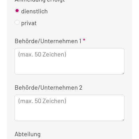
dienstlich
privat
Kontaktinformationen
Behörde/Unternehmen 1
für
die
dienstliche
Anmeldung
Behörde/Unternehmen 2
Abteilung