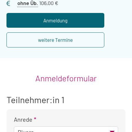
Preis
ohne Üb.
106,00 €
ohne
Übernachtung
Anmeldung
weitere Termine
Anmeldeformular
Teilnehmer:in 1
Anrede