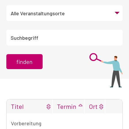
Veranstaltungsort wählen
Suchbegriff eingeben
Titel
Termin
Ort
Tabellarische
Vorbereitung
Übersicht