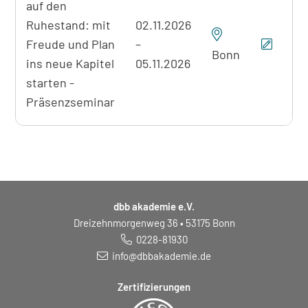
auf den
der
gefundenen
Ruhestand: mit
02.11.2026
Seminare
Freude und Plan
–
Bonn
ins neue Kapitel
05.11.2026
starten -
Präsenzseminar
dbb akademie e.V.
Dreizehnmorgenweg 36 • 53175 Bonn
0228-81930
info@dbbakademie.de
Zertifizierungen