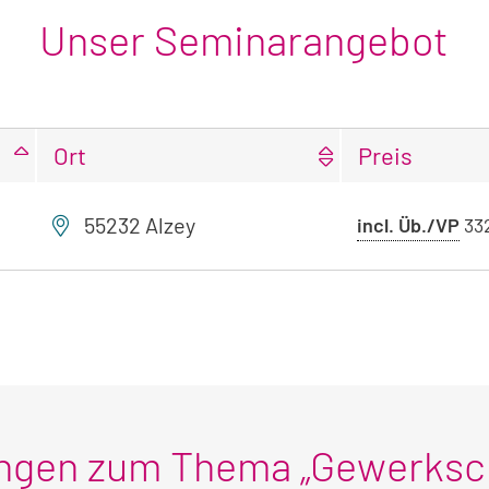
Unser Seminarangebot
Ort
Preis
55232 Alzey
Pr
incl. Üb./VP
33
mi
Üb
ungen zum Thema „Gewerks