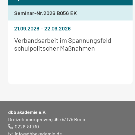
Seminar-Nr.
2026 B056 EK
21.09.2026
–
22.09.2026
Weitere
Verbandsarbeit im Spannungsfeld
Informationen
schulpolitscher Maßnahmen
zum
Seminar:
dbb akademie e.V.
Dreizehnmorgenweg 36 • 53175 Bonn
0228-81930
info@dbbakademie.de