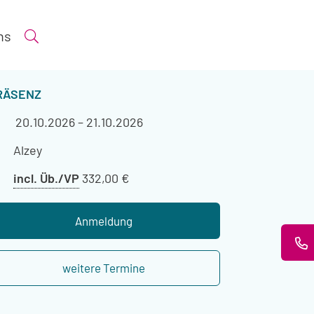
ns
Suche öffnen
ERANSTALTUNGSART
RÄSENZ
Veranstaltungszeitraum
20.10.2026
–
21.10.2026
Veranstaltungsort
Alzey
Preis
incl. Üb./VP
332,00 €
mit
Übernachtung
Anmeldung
weitere Termine