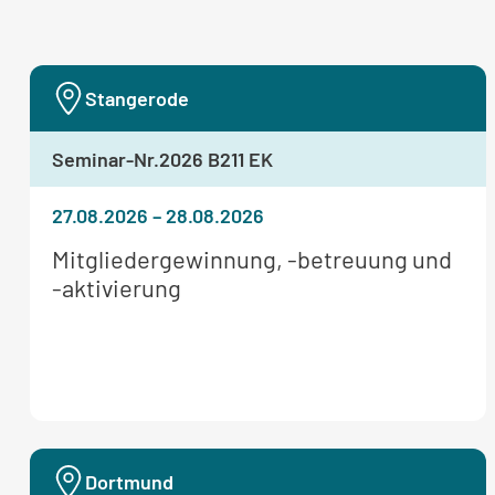
Stangerode
Seminar-Nr.
2026 B211 EK
27.08.2026
–
28.08.2026
Weitere
Mitgliedergewinnung, -betreuung und
Informationen
-aktivierung
zum
Seminar:
Dortmund