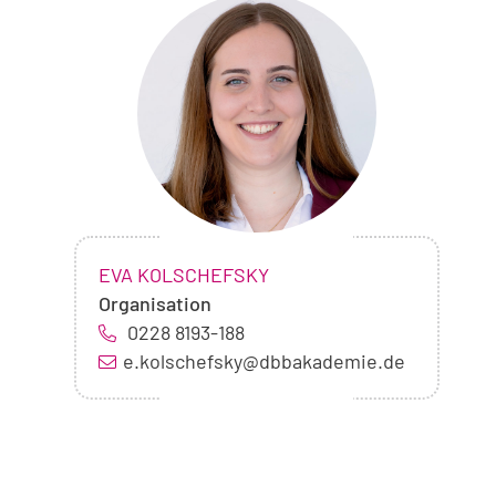
Foto
von
Eva
Kolschefsky
NAME:
,
EVA KOLSCHEFSKY
Organisation
0228 8193-188
e.kolschefsky@dbbakademie.de