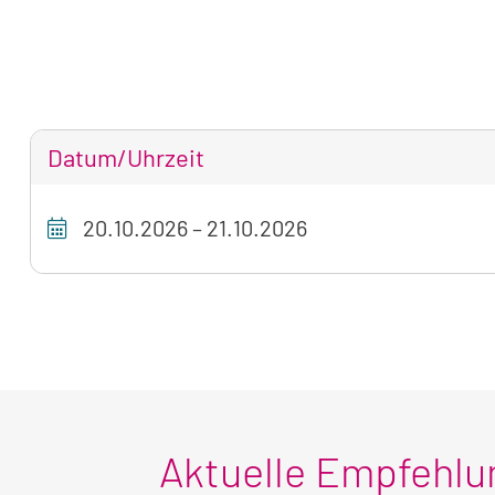
Datum/Uhrzeit
Tabellarische
20.10.2026
–
21.10.2026
Übersicht
unseres
Seminarangebots
zum
aktuell
sichtbaren
Seminar
Aktuelle Empfehl