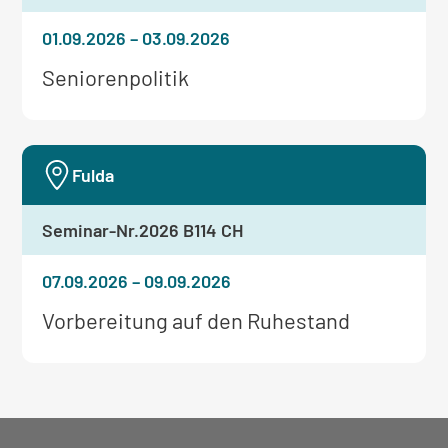
01.09.2026
–
03.09.2026
Weitere
Seniorenpolitik
Informationen
zum
Seminar:
Fulda
Seminar-Nr.
2026 B114 CH
07.09.2026
–
09.09.2026
Weitere
Vorbereitung auf den Ruhestand
Informationen
zum
Seminar: