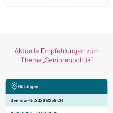
Übernach
zum
aktuell
sichtbaren
Seminar
Aktuelle Empfehlungen zum
Thema „Seniorenpolitik“
Göttingen
Seminar-Nr.
2026 B259 CH