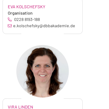
NAME:
,
EVA KOLSCHEFSKY
Organisation
0228 8193-188
e.kolschefsky@dbbakademie.de
Foto
von
Vira
Linden
NAME:
,
VIRA LINDEN