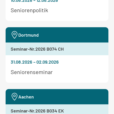
10.08.2026
–
12.08.2026
Weitere
Seniorenpolitik
Informationen
zum
Seminar:
Dortmund
Seminar-Nr.
2026 B074 CH
31.08.2026
–
02.09.2026
Weitere
Seniorenseminar
Informationen
zum
Seminar:
Aachen
Seminar-Nr.
2026 B034 EK