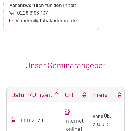
Verantwortlich für den Inhalt
0228 8193-137
v.linden@dbbakademie.de
Unser Seminarangebot
Datum/Uhrzeit
Ort
Preis
Tabellarische
Übersicht
Preis
ohne Üb.
10.11.2026
O
unseres
Internet
ohne
20,00 €
Seminarangebots
(online)