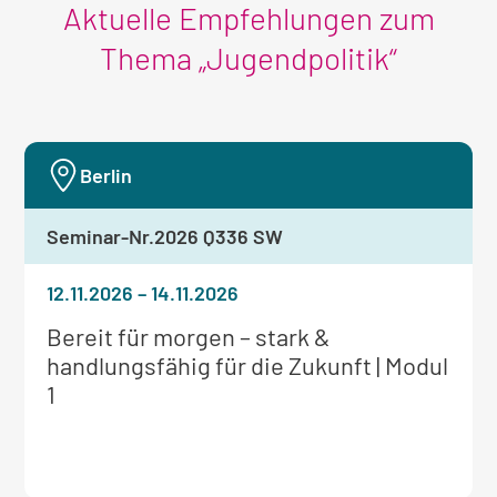
Aktuelle Empfehlungen zum
Thema „Jugendpolitik“
Berlin
Seminar-Nr.
2026 Q336 SW
12.11.2026
–
14.11.2026
Weitere
Bereit für morgen – stark &
Informationen
handlungsfähig für die Zukunft | Modul
zum
1
Seminar: