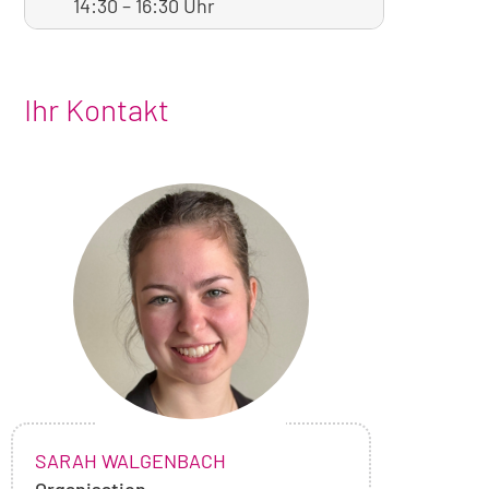
14:30
–
16:30 Uhr
Ihr Kontakt
Foto
von
Sarah
Walgenbach
NAME:
,
SARAH WALGENBACH