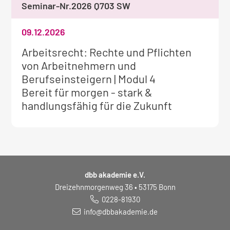
Seminar-Nr.
2026 Q703 SW
09.12.2026
Weitere
Arbeitsrecht: Rechte und Pflichten
Informationen
von Arbeitnehmern und
zum
Berufseinsteigern | Modul 4
Seminar:
Bereit für morgen - stark &
handlungsfähig für die Zukunft
dbb akademie e.V.
Dreizehnmorgenweg 36 • 53175 Bonn
0228-81930
info@dbbakademie.de