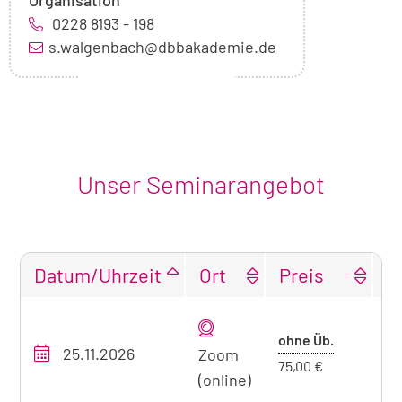
Organisation
0228 8193 - 198
s.walgenbach@dbbakademie.de
Unser Seminarangebot
Datum/Uhrzeit
Ort
Preis
F
Tabellarische
Übersicht
Preis
ohne Üb.
25.11.2026
O
unseres
Zoom
ohne
75,00 €
Seminarangebots
(online)
Übernacht
zum