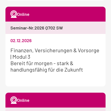
Online
Seminar-Nr.
2026 Q702 SW
02.12.2026
Weitere
Finanzen, Versicherungen & Vorsorge
Informationen
| Modul 3
zum
Bereit für morgen - stark &
Seminar:
handlungsfähig für die Zukunft
Online