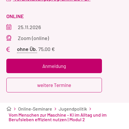
VERANSTALTUNGSART
ONLINE
Veranstaltungszeitraum
25.11.2026
Veranstaltungsort
Zoom (online)
Preis
ohne Üb.
75,00 €
ohne
Übernachtung
Anmeldung
weitere Termine
Online-Seminare
Jugendpolitik
Vom Menschen zur Maschine - KI im Alltag und im
Berufsleben effizient nutzen | Modul 2