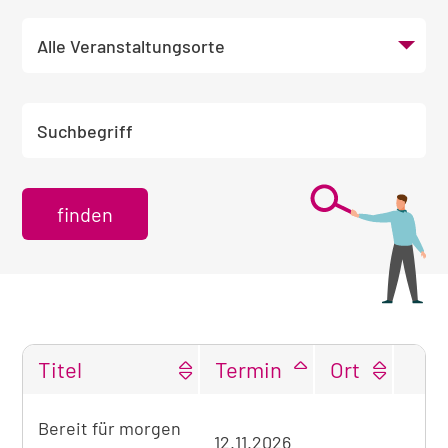
Veranstaltungsort wählen
Suchbegriff eingeben
Titel
Termin
Ort
Tabellarische
Bereit für morgen
Übersicht
12.11.2026