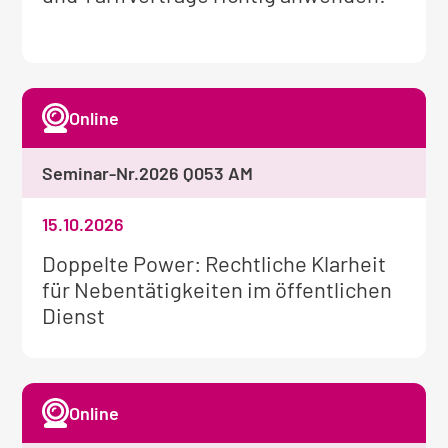
zum
Seminar:
Online
Seminar-Nr.
2026 Q053 AM
15.10.2026
Weitere
Doppelte Power: Rechtliche Klarheit
Informationen
für Nebentätigkeiten im öffentlichen
zum
Dienst
Seminar:
Online