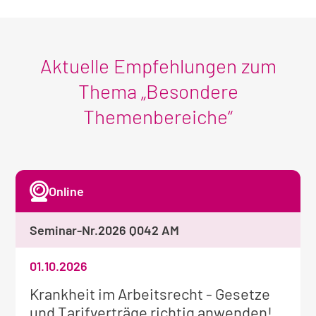
Aktuelle Empfehlungen zum
Thema „Besondere
Themenbereiche“
Online
Seminar-Nr.
2026 Q042 AM
01.10.2026
Weitere
Krankheit im Arbeitsrecht - Gesetze
Informationen
und Tarifverträge richtig anwenden!