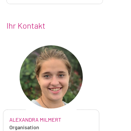
Ihr Kontakt
Foto
von
Alexandra
Milmert
NAME:
,
ALEXANDRA MILMERT
Organisation