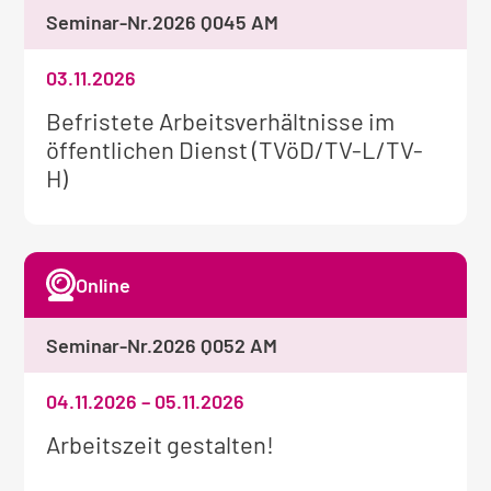
Seminar-Nr.
2026 Q045 AM
03.11.2026
Weitere
Befristete Arbeitsverhältnisse im
Informationen
öffentlichen Dienst (TVöD/TV-L/TV-
zum
H)
Seminar:
Online
Seminar-Nr.
2026 Q052 AM
04.11.2026
–
05.11.2026
Weitere
Arbeitszeit gestalten!
Informationen