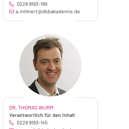
0228 8193-199
a.milmert@dbbakademie.de
Foto
von
Dr.
Thomas
Wurm
NAME:
,
DR. THOMAS WURM
Verantwortlich für den Inhalt
0228 8193-145