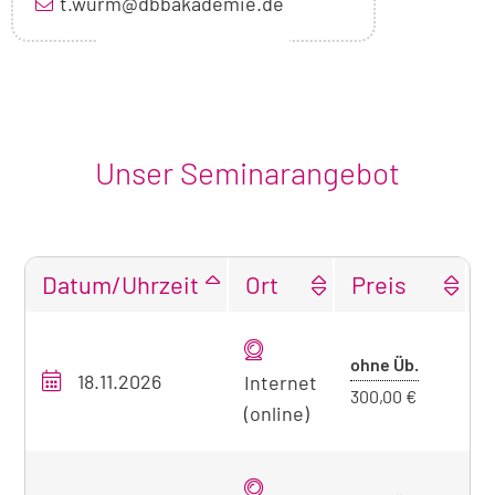
t.wurm@dbbakademie.de
Unser Seminarangebot
Datum/Uhrzeit
Ort
Preis
Tabellarische
Übersicht
Preis
ohne Üb.
18.11.2026
O
unseres
Internet
ohne
300,00 €
Seminarangebots
(online)
Übernach
zum
aktuell