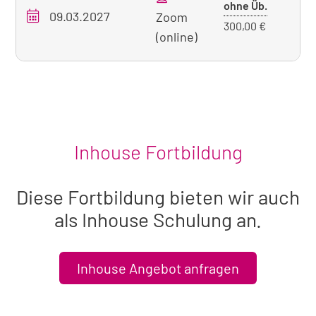
sichtbaren
Preis
ohne Üb.
09.03.2027
O
Zoom
Seminar
ohne
300,00 €
(online)
Übernach
Inhouse Fortbildung
Diese Fortbildung bieten wir auch
als Inhouse Schulung an.
Inhouse Angebot anfragen