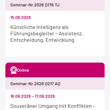
Seminar-Nr.
2026 Q178 TJ
15.09.2026
Weitere
Künstliche Intelligenz als
Informationen
Führungsbegleiter – Assistenz,
zum
Entscheidung, Entwicklung
Seminar:
Online
Seminar-Nr.
2026 Q217 AQ
16.09.2026
–
17.09.2026
Weitere
Souveräner Umgang mit Konflikten -