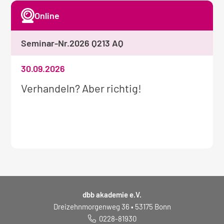
Online
Seminar-Nr.
2026 Q213 AQ
30.09.2026
Weitere
Verhandeln? Aber richtig!
Informationen
zum
Seminar:
dbb akademie e.V.
Dreizehnmorgenweg 36 • 53175 Bonn
0228-81930