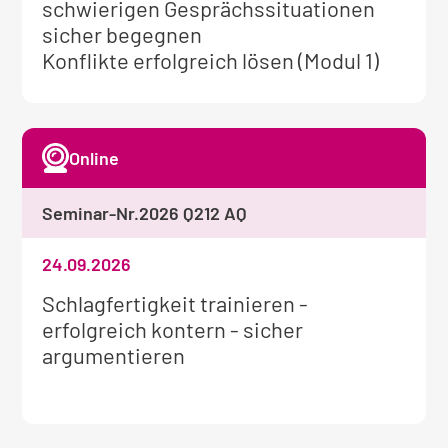
Informationen
schwierigen Gesprächssituationen
zum
sicher begegnen
Seminar:
Konflikte erfolgreich lösen (Modul 1)
Online
Seminar-Nr.
2026 Q212 AQ
24.09.2026
Weitere
Schlagfertigkeit trainieren -
Informationen
erfolgreich kontern - sicher
zum
argumentieren
Seminar: