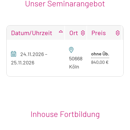
Unser Seminarangebot
Datum/Uhrzeit
Ort
Preis
F
Tabellarische
Übersicht
Preis
24.11.2026
–
ohne Üb.
P
unseres
50668
ohne
25.11.2026
840,00 €
Seminarangebots
Köln
Übernach
zum
aktuell
sichtbaren
Seminar
Inhouse Fortbildung