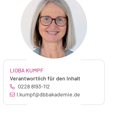
von
Lioba
Kumpf
NAME:
,
LIOBA KUMPF
Verantwortlich für den Inhalt
0228 8193-112
l.kumpf@dbbakademie.de