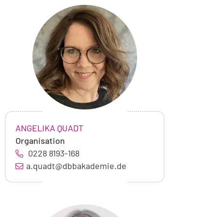
Foto
von
Angelika
Quadt
NAME:
,
ANGELIKA QUADT
Organisation
0228 8193-168
a.quadt@dbbakademie.de
Foto