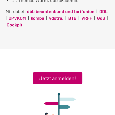
Dr. Thomas Wurm, dbb akademie
Mit dabei:
dbb beamtenbund und tarifunion
|
GDL
|
DPVKOM
|
komba
|
vdstra.
|
BTB
|
VRFF
|
GdS
|
Cockpit
Jetzt anmelden!