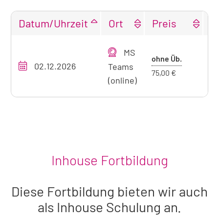
Datum/Uhrzeit
Ort
Preis
F
Tabellarische
MS
Übersicht
Preis
ohne Üb.
02.12.2026
O
unseres
Teams
ohne
75,00 €
Seminarangebots
(online)
Übernacht
zum
aktuell
sichtbaren
Seminar
Inhouse Fortbildung
Diese Fortbildung bieten wir auch
als Inhouse Schulung an.