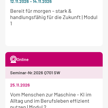
12.11.2026
–
14.11.2026
Weitere
Bereit für morgen – stark &
Informationen
handlungsfähig für die Zukunft | Modul
zum
1
Seminar:
Online
Seminar-Nr.
2026 Q701 SW
25.11.2026
Weitere
Vom Menschen zur Maschine - KI im
Informationen
Alltag und im Berufsleben effizient
zum
nutzen | Modul 2