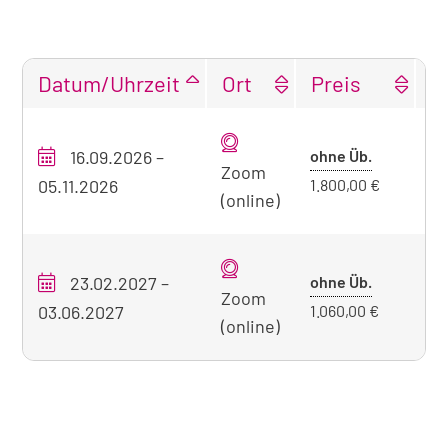
Datum/Uhrzeit
Ort
Preis
F
Tabellarische
Übersicht
Preis
16.09.2026
–
ohne Üb.
O
unseres
Zoom
ohne
05.11.2026
1.800,00 €
Seminarangebots
(online)
Übernacht
zum
aktuell
sichtbaren
Preis
23.02.2027
–
ohne Üb.
O
Zoom
Seminar
ohne
03.06.2027
1.060,00 €
(online)
Übernacht