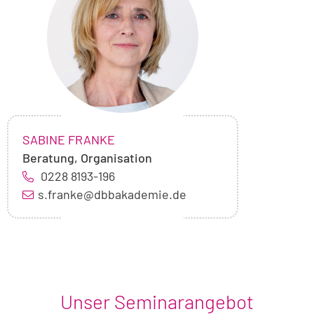
Sabine
Franke
NAME:
,
SABINE FRANKE
Beratung, Organisation
0228 8193-196
s.franke@dbbakademie.de
Unser Seminarangebot