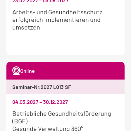
23.02.2027
–
03.06.2027
Weitere
Arbeits- und Gesundheitsschutz
Informationen
erfolgreich implementieren und
zum
umsetzen
Seminar:
Online
Seminar-Nr.
2027 L013 SF
04.03.2027
–
30.12.2027
Weitere
Betriebliche Gesundheitsförderung
Informationen
(BGF)
zum
Gesunde Verwaltung 360°