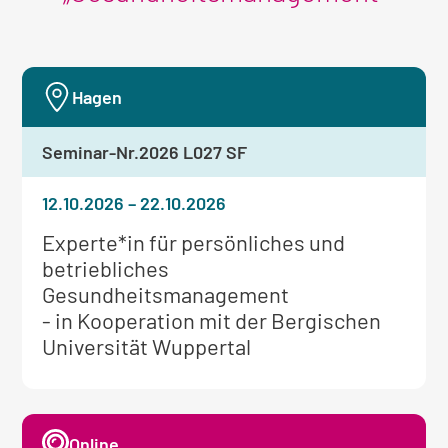
Hagen
Seminar-Nr.
2026 L027 SF
12.10.2026
–
22.10.2026
Weitere
Experte*in für persönliches und
Informationen
betriebliches
zum
Gesundheitsmanagement
Seminar:
- in Kooperation mit der Bergischen
Universität Wuppertal
Online