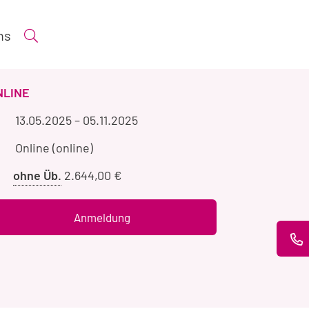
ns
Suche öffnen
ERANSTALTUNGSART
NLINE
Veranstaltungszeitraum
13.05.2025
–
05.11.2025
Veranstaltungsort
Online (online)
Preis
ohne Üb.
2.644,00 €
ohne
Übernachtung
Anmeldung