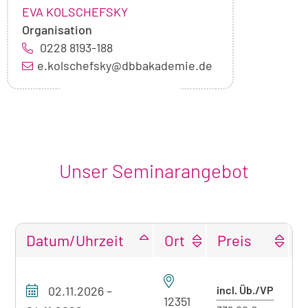
NAME:
,
EVA KOLSCHEFSKY
Organisation
0228 8193-188
e.kolschefsky@dbbakademie.de
Unser Seminarangebot
Datum/Uhrzeit
Ort
Preis
F
Tabellarische
Übersicht
Preis
02.11.2026
–
incl. Üb./VP
P
unseres
12351