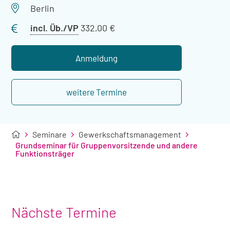
Veranstaltungsort
Berlin
Preis
incl. Üb./VP
332,00 €
mit
Übernachtung
Anmeldung
weitere Termine
Seminare
Gewerkschaftsmanagement
Grundseminar für Gruppenvorsitzende und andere
Funktionsträger
Nächste Termine