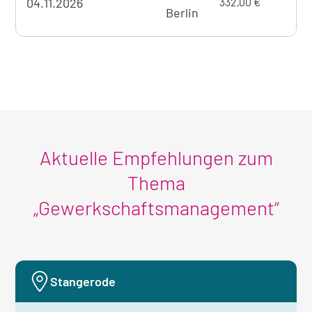
mit
04.11.2026
332,00 €
Seminarangebots
Berlin
Überna
zum
aktuell
sichtbaren
Seminar
Aktuelle Empfehlungen zum
Thema
„Gewerkschaftsmanagement“
Stangerode