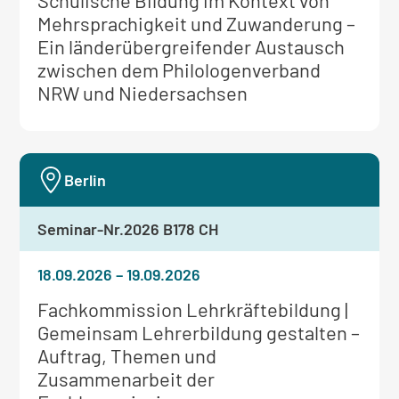
Schulische Bildung im Kontext von
Informationen
Mehrsprachigkeit und Zuwanderung –
zum
Ein länderübergreifender Austausch
Seminar:
zwischen dem Philologenverband
NRW und Niedersachsen
Berlin
Seminar-Nr.
2026 B178 CH
18.09.2026
–
19.09.2026
Weitere
Fachkommission Lehrkräftebildung |
Informationen
Gemeinsam Lehrerbildung gestalten –
zum
Auftrag, Themen und
Seminar:
Zusammenarbeit der