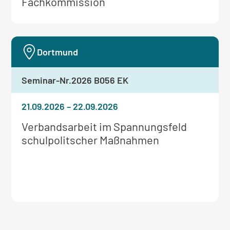
Fachkommission
Dortmund
Seminar-Nr.
2026 B056 EK
21.09.2026
–
22.09.2026
Weitere
Verbandsarbeit im Spannungsfeld
Informationen
schulpolitscher Maßnahmen
zum
Seminar: