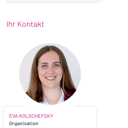
Ihr Kontakt
Foto
von
Eva
Kolschefsky
NAME:
,
EVA KOLSCHEFSKY
Organisation