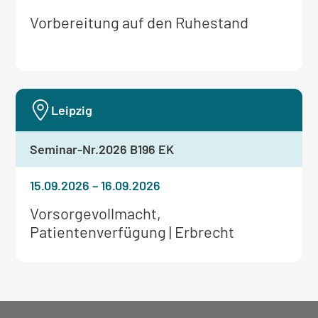
Weitere
Vorbereitung auf den Ruhestand
Informationen
zum
Seminar:
Leipzig
Seminar-Nr.
2026 B196 EK
15.09.2026
–
16.09.2026
Weitere
Vorsorgevollmacht,
Informationen
Patientenverfügung | Erbrecht
zum
Seminar: