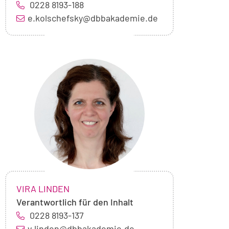
0228 8193-188
e.kolschefsky@dbbakademie.de
Foto
von
Vira
Linden
NAME:
,
VIRA LINDEN
Verantwortlich für den Inhalt
0228 8193-137
v.linden@dbbakademie.de