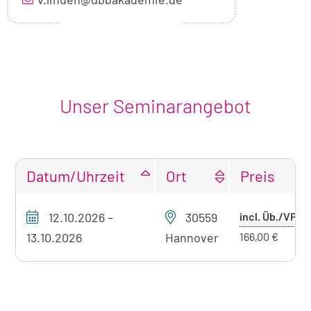
Unser Seminarangebot
Datum/Uhrzeit
Ort
Preis
Tabellarische
Pr
12.10.2026
–
30559
incl. Üb./VP
Übersicht
mi
unseres
13.10.2026
Hannover
166,00 €
Seminarangebots
Üb
zum
aktuell
sichtbaren