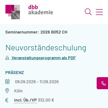
Suche ö
2026 B052 CH
Neuvorständeschulung
Veranstaltungsprogramm als PDF
VERANSTALTUNGSART
PRÄSENZ
Veranstaltungszeitraum
09.09.2026
–
11.09.2026
Veranstaltungsort
Köln
Preis
incl. Üb./VP
332,00 €
mit