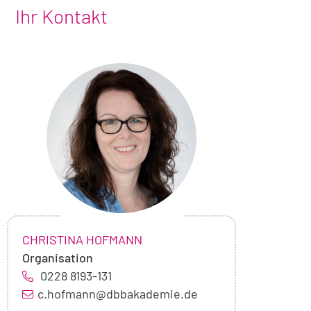
Ihr Kontakt
Foto
von
Christina
Hofmann
NAME:
,
CHRISTINA HOFMANN
Organisation
0228 8193-131
c.hofmann@dbbakademie.de