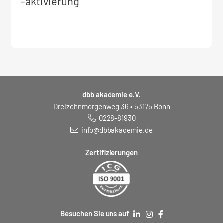
Informationen
-aktivierung
zum
Seminar:
dbb akademie e.V.
Dreizehnmorgenweg 36 • 53175 Bonn
0228-81930
info@dbbakademie.de
Zertifizierungen
Besuchen Sie uns auf