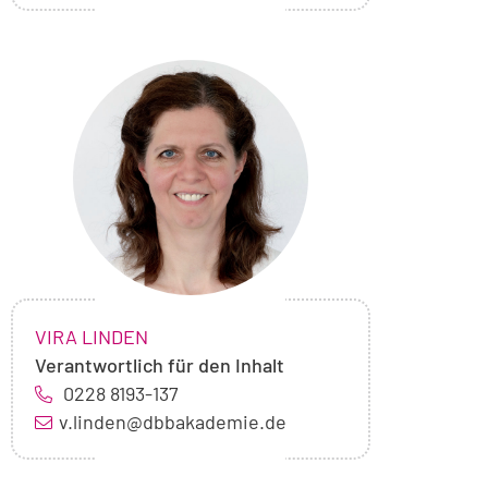
Foto
von
Vira
Linden
NAME:
,
VIRA LINDEN
Verantwortlich für den Inhalt
0228 8193-137
v.linden@dbbakademie.de