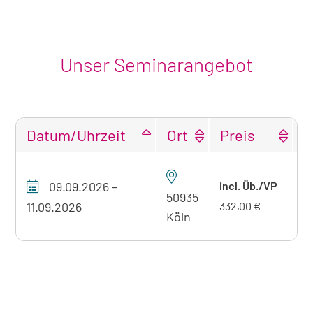
Unser Seminarangebot
Datum/Uhrzeit
Ort
Preis
F
Tabellarische
Übersicht
Preis
09.09.2026
–
incl. Üb./VP
P
unseres
50935
mit
11.09.2026
332,00 €
Seminarangebots
Köln
Überna
zum
aktuell
sichtbaren
Seminar