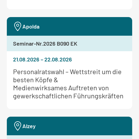
Apolda
Seminar-Nr.
2026 B090 EK
21.08.2026
–
22.08.2026
Weitere
Personalratswahl – Wettstreit um die
Informationen
besten Köpfe &
zum
Medienwirksames Auftreten von
Seminar:
gewerkschaftlichen Führungskräften
Alzey