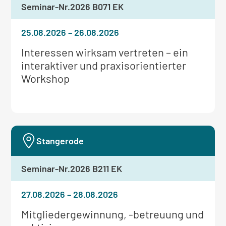
Seminar-Nr.
2026 B071 EK
25.08.2026
–
26.08.2026
Weitere
Interessen wirksam vertreten – ein
Informationen
interaktiver und praxisorientierter
zum
Workshop
Seminar:
Stangerode
Seminar-Nr.
2026 B211 EK
27.08.2026
–
28.08.2026
Weitere
Mitgliedergewinnung, -betreuung und