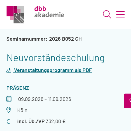
Suche ö
2026 B052 CH
Neuvorständeschulung
Veranstaltungsprogramm als PDF
VERANSTALTUNGSART
PRÄSENZ
Veranstaltungszeitraum
09.09.2026
–
11.09.2026
Veranstaltungsort
Köln
Preis
incl. Üb./VP
332,00 €
mit