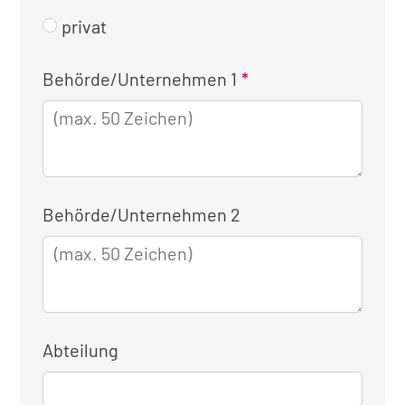
privat
Kontaktinformationen
Behörde/Unternehmen 1
für
die
dienstliche
Anmeldung
Behörde/Unternehmen 2
Abteilung