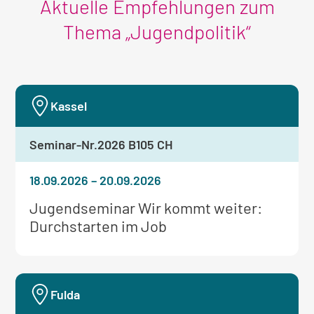
Aktuelle Empfehlungen zum
Thema „Jugendpolitik“
Kassel
Seminar-Nr.
2026 B105 CH
18.09.2026
–
20.09.2026
Weitere
Jugendseminar Wir kommt weiter:
Informationen
Durchstarten im Job
zum
Seminar:
Fulda