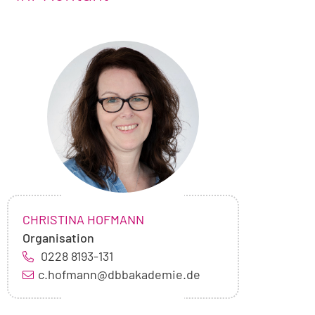
Foto
von
Christina
Hofmann
NAME:
,
CHRISTINA HOFMANN
Organisation
0228 8193-131
c.hofmann@dbbakademie.de