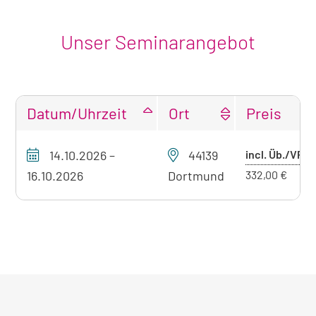
Unser Seminarangebot
Datum/Uhrzeit
Ort
Preis
Tabellarische
Pr
14.10.2026
–
44139
incl. Üb./VP
Übersicht
mi
unseres
16.10.2026
Dortmund
332,00 €
Seminarangebots
Üb
zum
aktuell
sichtbaren
Seminar