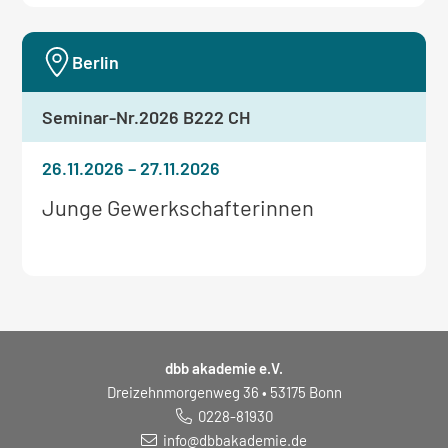
Seminar:
Berlin
Seminar-Nr.
2026 B222 CH
26.11.2026
–
27.11.2026
Weitere
Junge Gewerkschafterinnen
Informationen
zum
Seminar:
dbb akademie e.V.
Dreizehnmorgenweg 36 • 53175 Bonn
0228-81930
info@dbbakademie.de