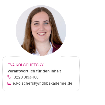
Foto
von
Eva
Kolschefsky
NAME:
,
EVA KOLSCHEFSKY
Verantwortlich für den Inhalt
0228 8193-188
e.kolschefsky@dbbakademie.de