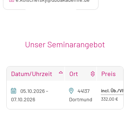
Unser Seminarangebot
Datum/Uhrzeit
Ort
Preis
Tabellarische
Pr
05.10.2026
–
44137
incl. Üb./VP
Übersicht
mi
unseres
07.10.2026
Dortmund
332,00 €
Seminarangebots
Üb
zum
aktuell
sichtbaren