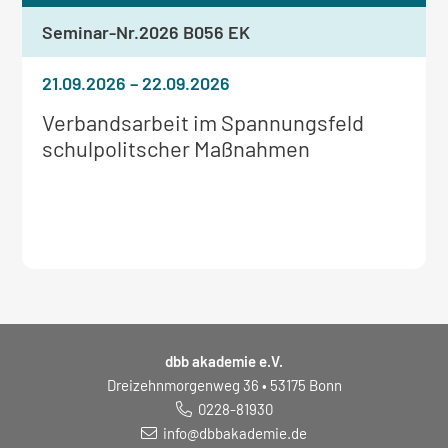
Seminar-Nr.
2026 B056 EK
21.09.2026
–
22.09.2026
Weitere
Verbandsarbeit im Spannungsfeld
Informationen
schulpolitscher Maßnahmen
zum
Seminar:
dbb akademie e.V.
Dreizehnmorgenweg 36 • 53175 Bonn
0228-81930
info@dbbakademie.de