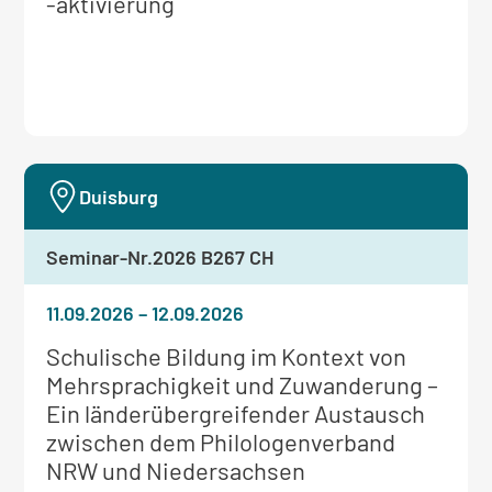
Informationen
-aktivierung
zum
Seminar:
Duisburg
Seminar-Nr.
2026 B267 CH
11.09.2026
–
12.09.2026
Weitere
Schulische Bildung im Kontext von
Informationen
Mehrsprachigkeit und Zuwanderung –
zum
Ein länderübergreifender Austausch
Seminar:
zwischen dem Philologenverband
NRW und Niedersachsen