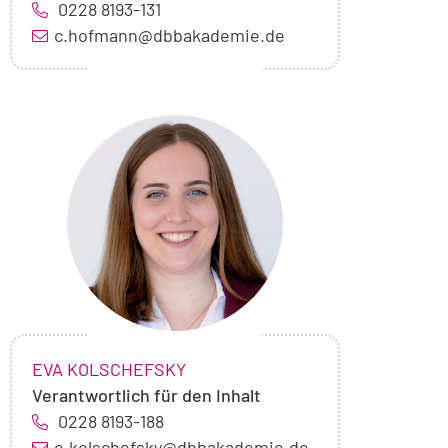
0228 8193-131
c.hofmann@dbbakademie.de
Foto
von
Eva
Kolschefsky
NAME:
,
EVA KOLSCHEFSKY
Verantwortlich für den Inhalt
0228 8193-188
e.kolschefsky@dbbakademie.de