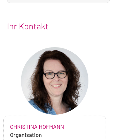
Ihr Kontakt
Foto
von
Christina
Hofmann
NAME:
,
CHRISTINA HOFMANN
Organisation