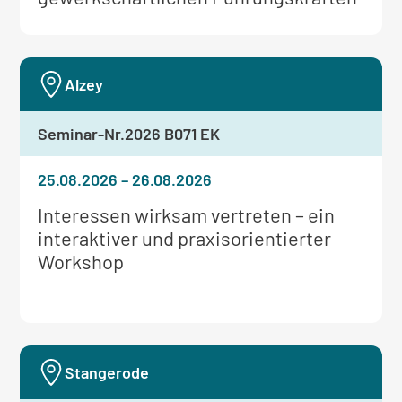
Alzey
Seminar-Nr.
2026 B071 EK
25.08.2026
–
26.08.2026
Weitere
Interessen wirksam vertreten – ein
Informationen
interaktiver und praxisorientierter
zum
Workshop
Seminar:
Stangerode