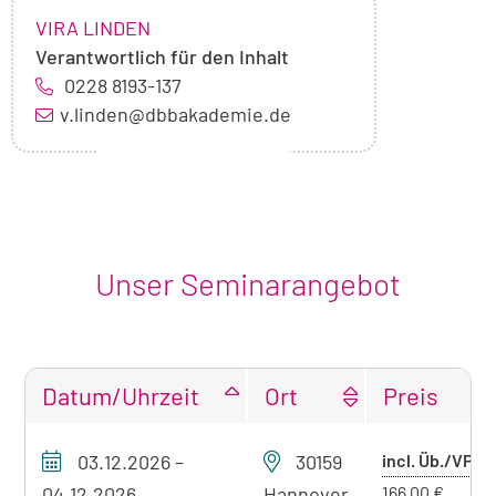
NAME:
,
VIRA LINDEN
Verantwortlich für den Inhalt
0228 8193-137
v.linden@dbbakademie.de
Unser Seminarangebot
Datum/Uhrzeit
Ort
Preis
Tabellarische
Pr
03.12.2026
–
30159
incl. Üb./VP
Übersicht
mi
unseres
04.12.2026
Hannover
166,00 €