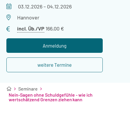
Veranstaltungszeitraum
03.12.2026
–
04.12.2026
Veranstaltungsort
Hannover
Preis
incl. Üb./VP
166,00 €
mit
Übernachtung
Anmeldung
weitere Termine
Seminare
Nein-Sagen ohne Schuldgefühle - wie ich
wertschätzend Grenzen ziehen kann