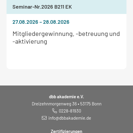
Seminar-Nr.
2026 B211 EK
27.08.2026
–
28.08.2026
Weitere
Mitgliedergewinnung, -betreuung und
Informationen
-aktivierung
zum
Seminar:
dbb akademie e.V.
Dreizehnmorgenweg 36 • 53175 Bonn
0228-81930
info@dbbakademie.de
Zertifizierungen