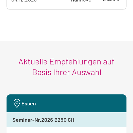
Seminarangebots
Üb
zum
aktuell
sichtbaren
Seminar
Aktuelle Empfehlungen auf
Basis Ihrer Auswahl
Essen
Seminar-Nr.
2026 B250 CH