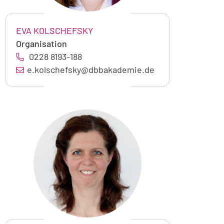
NAME:
,
EVA KOLSCHEFSKY
Organisation
0228 8193-188
e.kolschefsky@dbbakademie.de
Foto
von
Vira
Linden