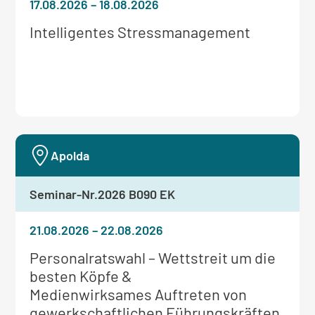
17.08.2026
–
18.08.2026
Weitere
Intelligentes Stressmanagement
Informationen
zum
Seminar:
Apolda
Seminar-Nr.
2026 B090 EK
21.08.2026
–
22.08.2026
Weitere
Personalratswahl – Wettstreit um die
Informationen
besten Köpfe &
zum
Medienwirksames Auftreten von
Seminar:
gewerkschaftlichen Führungskräften