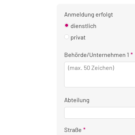
Anmeldung erfolgt
dienstlich
privat
Kontaktinformationen
Behörde/Unternehmen 1
für
die
dienstliche
Anmeldung
Abteilung
Straße