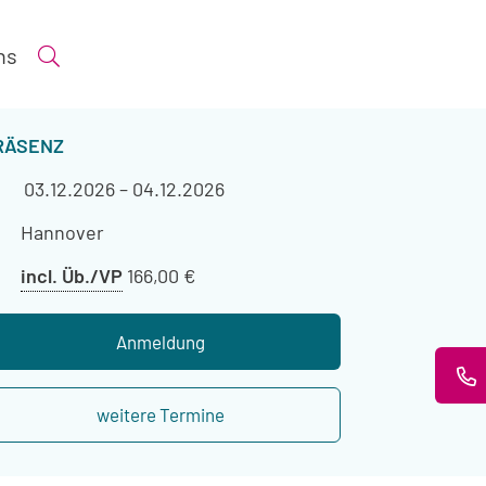
ns
Suche öffnen
ERANSTALTUNGSART
RÄSENZ
Veranstaltungszeitraum
03.12.2026
–
04.12.2026
Veranstaltungsort
Hannover
Preis
incl. Üb./VP
166,00 €
mit
Übernachtung
Anmeldung
weitere Termine