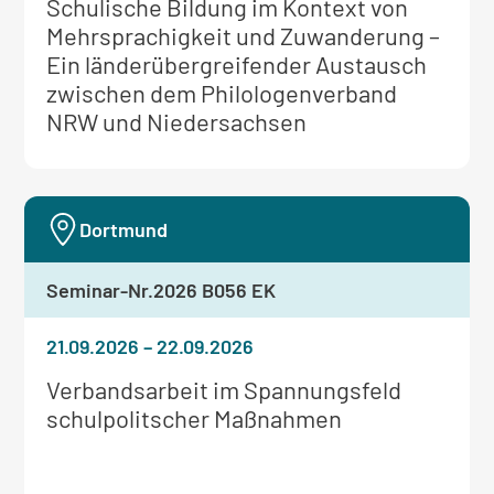
Weitere
Schulische Bildung im Kontext von
Informationen
Mehrsprachigkeit und Zuwanderung –
zum
Ein länderübergreifender Austausch
Seminar:
zwischen dem Philologenverband
NRW und Niedersachsen
Dortmund
Seminar-Nr.
2026 B056 EK
21.09.2026
–
22.09.2026
Weitere
Verbandsarbeit im Spannungsfeld
Informationen
schulpolitscher Maßnahmen
zum
Seminar: