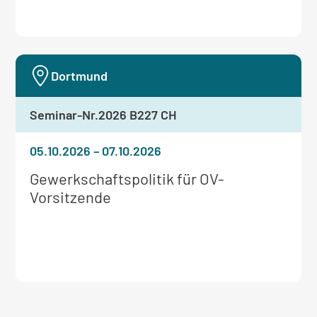
Dortmund
Seminar-Nr.
2026 B227 CH
05.10.2026
–
07.10.2026
Weitere
Gewerkschaftspolitik für OV-
Informationen
Vorsitzende
zum
Seminar: