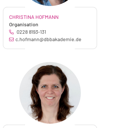
NAME:
,
CHRISTINA HOFMANN
Organisation
0228 8193-131
c.hofmann@dbbakademie.de
Foto
von
Vira
Linden