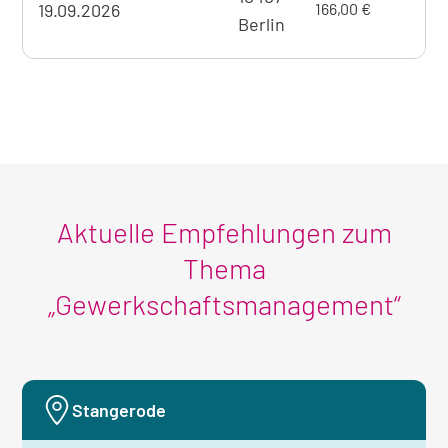
mit
19.09.2026
166,00 €
Seminarangebots
Berlin
Überna
zum
aktuell
sichtbaren
Seminar
Aktuelle Empfehlungen zum
Thema
„Gewerkschaftsmanagement“
Stangerode