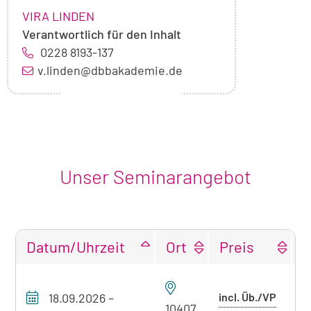
NAME:
,
VIRA LINDEN
Verantwortlich für den Inhalt
0228 8193-137
v.linden@dbbakademie.de
Unser Seminarangebot
Datum/Uhrzeit
Ort
Preis
F
Tabellarische
Übersicht
Preis
18.09.2026
–
incl. Üb./VP
P
unseres
10407