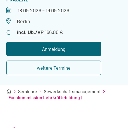
Veranstaltungszeitraum
18.09.2026
–
19.09.2026
Veranstaltungsort
Berlin
Preis
incl. Üb./VP
166,00 €
mit
Übernachtung
Anmeldung
weitere Termine
Seminare
Gewerkschaftsmanagement
Fachkommission Lehrkräftebildung |