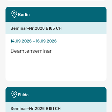
Berlin
Seminar-Nr.
2026 B165 CH
14.09.2026
–
16.09.2026
Weitere
Beamtenseminar
Informationen
zum
Seminar:
Fulda
Seminar-Nr.
2026 B181 CH