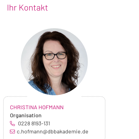
Ihr Kontakt
Foto
von
Christina
Hofmann
NAME:
,
CHRISTINA HOFMANN
Organisation
0228 8193-131
c.hofmann@dbbakademie.de