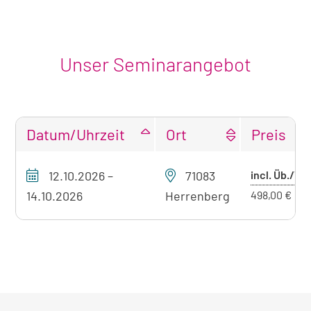
Unser Seminarangebot
Datum/Uhrzeit
Ort
Preis
Tabellarische
12.10.2026
–
71083
incl. Üb./VP
Übersicht
unseres
14.10.2026
Herrenberg
498,00 €
Seminarangebots
zum
aktuell
sichtbaren
Seminar