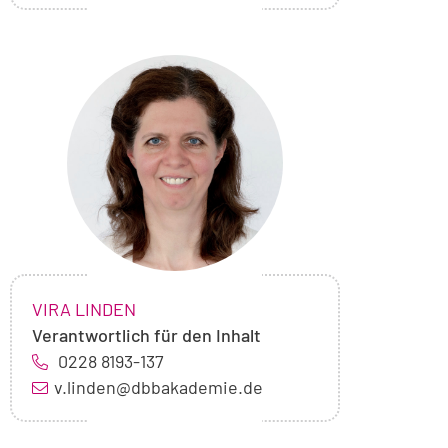
Foto
von
Vira
Linden
NAME:
,
VIRA LINDEN
Verantwortlich für den Inhalt
0228 8193-137
v.linden@dbbakademie.de