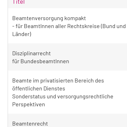
Titel
Tabellarische
Beamtenversorgung kompakt
Übersicht
- für BeamtInnen aller Rechtskreise (Bund und
der
Länder)
gefundenen
Seminare
Disziplinarrecht
für BundesbeamtInnen
Beamte im privatisierten Bereich des
öffentlichen Dienstes
Sonderstatus und versorgungsrechtliche
Perspektiven
Beamtenrecht