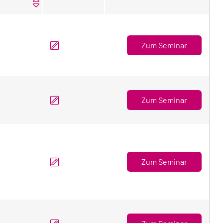
:"Beamte
Zum Seminar
kompakt
"
:"Diszipli
Zum Seminar
"
:"Beamte
Zum Seminar
im
privatisie
Bereich
des
öffentlich
:"Beamten