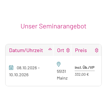
Unser Seminarangebot
Datum/Uhrzeit
Ort
Preis
F
Tabellarische
Übersicht
Preis
08.10.2026
–
incl. Üb./VP
P
unseres
55131
mit
10.10.2026
332,00 €
Seminarangebots
Mainz
Überna
zum
aktuell
sichtbaren
Seminar