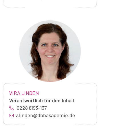
Foto
von
Vira
Linden
NAME:
,
VIRA LINDEN
Verantwortlich für den Inhalt
0228 8193-137
v.linden@dbbakademie.de