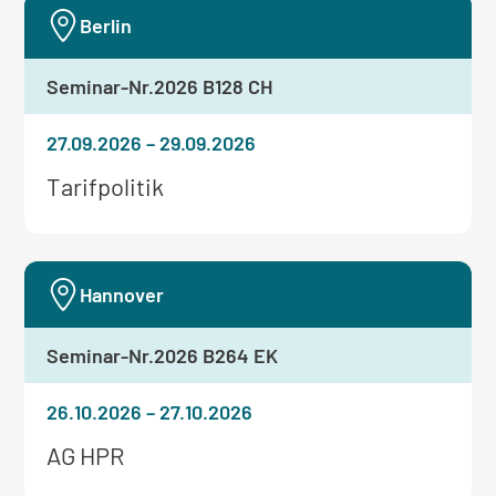
Seminar:
Berlin
Seminar-Nr.
2026 B128 CH
27.09.2026
–
29.09.2026
Weitere
Tarifpolitik
Informationen
zum
Seminar:
Hannover
Seminar-Nr.
2026 B264 EK
26.10.2026
–
27.10.2026
Weitere
AG HPR
Informationen