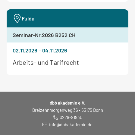
zum
Seminar:
Fulda
Seminar-Nr.
2026 B252 CH
02.11.2026
–
04.11.2026
Weitere
Arbeits- und Tarifrecht
Informationen
zum
Seminar:
dbb akademie e.V.
Dreizehnmorgenweg 36 • 53175 Bonn
0228-81930
info@dbbakademie.de