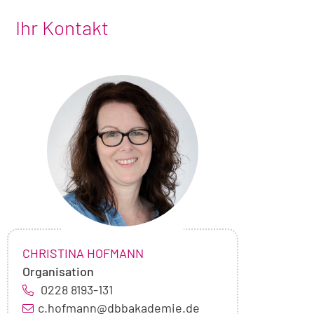
Ihr Kontakt
Foto
von
Christina
Hofmann
NAME:
,
CHRISTINA HOFMANN
Organisation
0228 8193-131
c.hofmann@dbbakademie.de