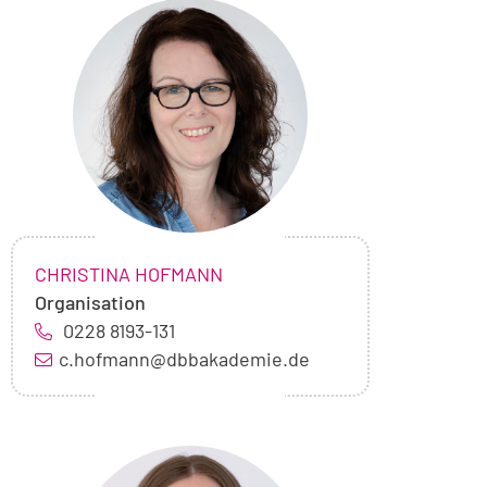
Foto
von
Christina
Hofmann
NAME:
,
CHRISTINA HOFMANN
Organisation
0228 8193-131
c.hofmann@dbbakademie.de
Foto