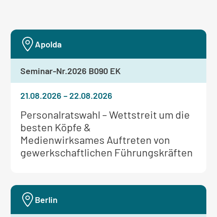
Apolda
Seminar-Nr.
2026 B090 EK
21.08.2026
–
22.08.2026
Weitere
Personalratswahl – Wettstreit um die
Informationen
besten Köpfe &
zum
Medienwirksames Auftreten von
Seminar:
gewerkschaftlichen Führungskräften
Berlin