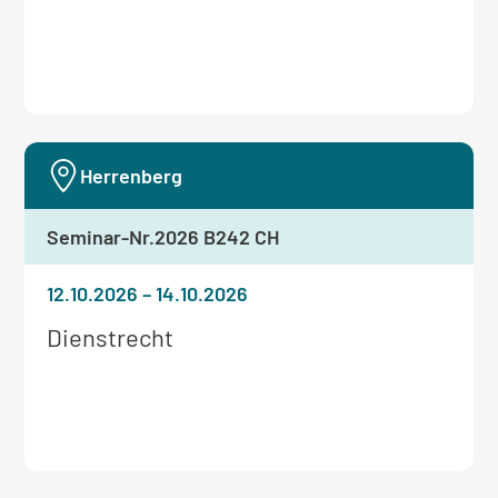
Informationen
zum
Seminar:
Herrenberg
Seminar-Nr.
2026 B242 CH
12.10.2026
–
14.10.2026
Weitere
Dienstrecht
Informationen
zum
Seminar: