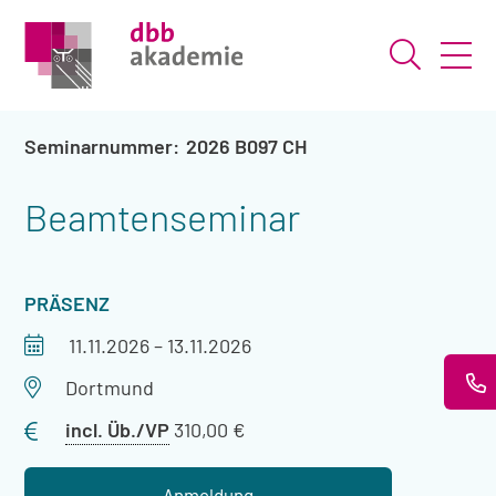
Suche ö
2026 B097 CH
Beamtenseminar
VERANSTALTUNGSART
PRÄSENZ
Veranstaltungszeitraum
11.11.2026
–
13.11.2026
Veranstaltungsort
Dortmund
Preis
incl. Üb./VP
310,00 €
mit
Übernachtung
Anmeldung