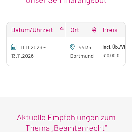
Datum/Uhrzeit
Ort
Preis
Tabellarische
Pr
11.11.2026
–
44135
incl. Üb./VP
Übersicht
mi
unseres
13.11.2026
Dortmund
310,00 €
Seminarangebots
Üb
zum
aktuell
sichtbaren
Seminar
Aktuelle Empfehlungen zum
Thema „Beamtenrecht“