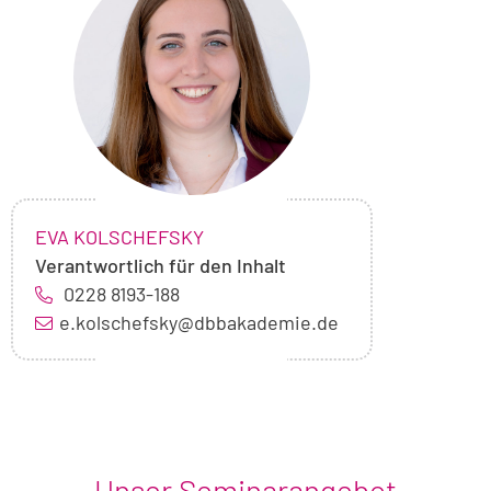
von
Eva
Kolschefsky
NAME:
,
EVA KOLSCHEFSKY
Verantwortlich für den Inhalt
0228 8193-188
e.kolschefsky@dbbakademie.de
Unser Seminarangebot