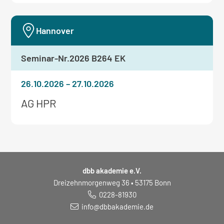
zum
Seminar:
Hannover
Seminar-Nr.
2026 B264 EK
26.10.2026
–
27.10.2026
Weitere
AG HPR
Informationen
zum
Seminar:
dbb akademie e.V.
Dreizehnmorgenweg 36 • 53175 Bonn
0228-81930
info@dbbakademie.de