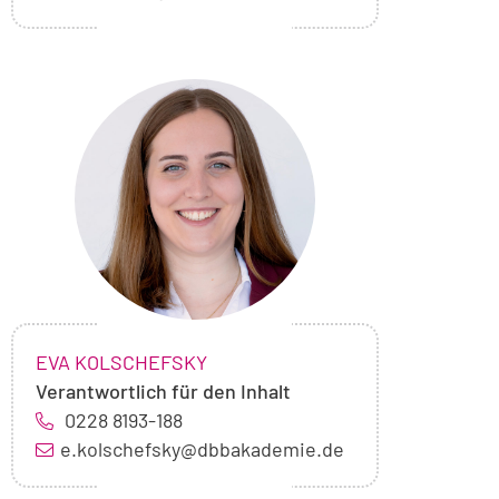
Foto
von
Eva
Kolschefsky
NAME:
,
EVA KOLSCHEFSKY
Verantwortlich für den Inhalt
0228 8193-188
e.kolschefsky@dbbakademie.de