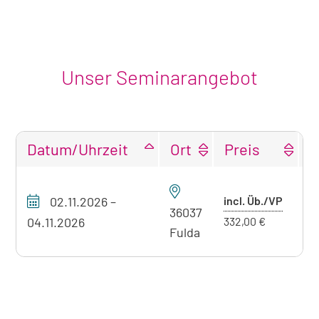
Unser Seminarangebot
Datum/Uhrzeit
Ort
Preis
F
Tabellarische
Übersicht
Preis
02.11.2026
–
incl. Üb./VP
P
unseres
36037
mit
04.11.2026
332,00 €
Seminarangebots
Fulda
Überna
zum
aktuell
sichtbaren
Seminar