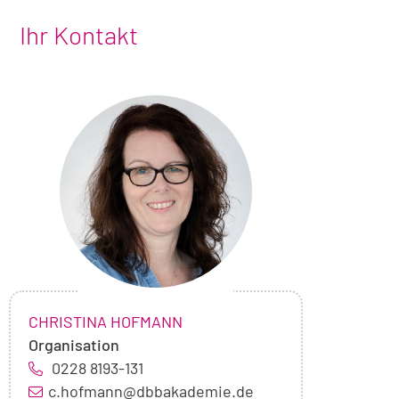
Ihr Kontakt
Foto
von
Christina
Hofmann
NAME:
,
CHRISTINA HOFMANN
Organisation
0228 8193-131
c.hofmann@dbbakademie.de